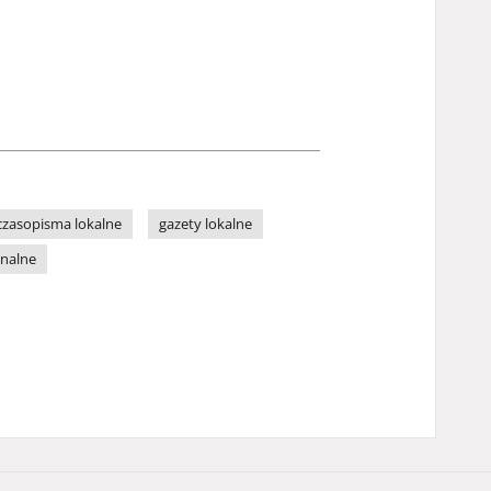
czasopisma lokalne
gazety lokalne
onalne