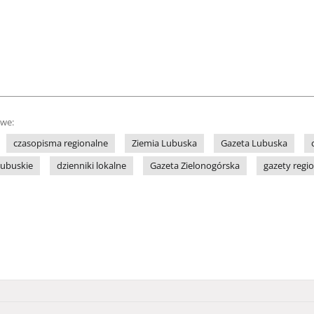
owe:
czasopisma regionalne
Ziemia Lubuska
Gazeta Lubuska
lubuskie
dzienniki lokalne
Gazeta Zielonogórska
gazety regi