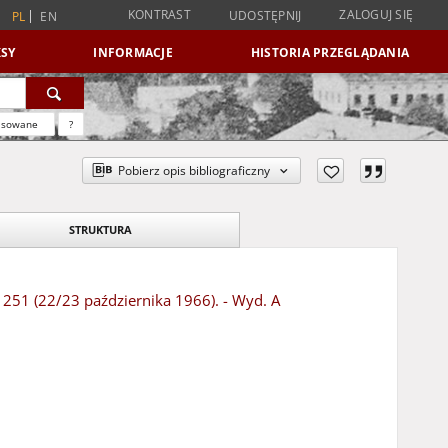
KONTRAST
ZALOGUJ SIĘ
UDOSTĘPNIJ
PL
EN
SY
INFORMACJE
HISTORIA PRZEGLĄDANIA
nsowane
?
Pobierz opis bibliograficzny
STRUKTURA
r 251 (22/23 października 1966). - Wyd. A