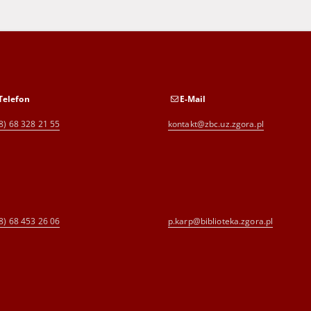
Telefon
E-Mail
8) 68 328 21 55
kontakt@zbc.uz.zgora.pl
8) 68 453 26 06
p.karp@biblioteka.zgora.pl