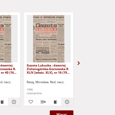
 dawniej
Gazeta Lubuska : dawniej
Gazeta Lubuska : dawn
rzowska R.
Zielonogórska-Gorzowska R.
Zielonogórska-Gorzows
 nr 40 (16
XLIV [właśc. XLV], nr 16 (19
XLI [właśc. XLII], nr 281
yd. 1
stycznia 1996). - Wyd. 1
grudnia 1993). - Wyd 1
ed. nacz.
Rataj, Mirosław. Red. nacz.
Rataj, Mirosław. Red. nac
1996
1993
czasopisma
czasopisma
Więcej