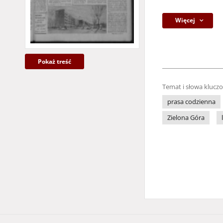
Więcej
Pokaż treść
Temat i słowa klucz
prasa codzienna
Zielona Góra