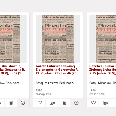
uska : dawniej
Gazeta Lubuska : dawniej
Gazeta Lubuska :
ska-Gorzowska R.
Zielonogórska-Gorzowska R.
Zielonogórska-Go
 XLV], nr 52 (1
XLIV [właśc. XLV], nr 46 (23
XLIV [właśc. XLV],
. - Wyd. 1
lutego 1996). - Wyd. 1
lutego 1996). - W
ław. Red. nacz.
Rataj, Mirosław. Red. nacz.
Rataj, Mirosław. R
1996
1996
czasopisma
czasopisma