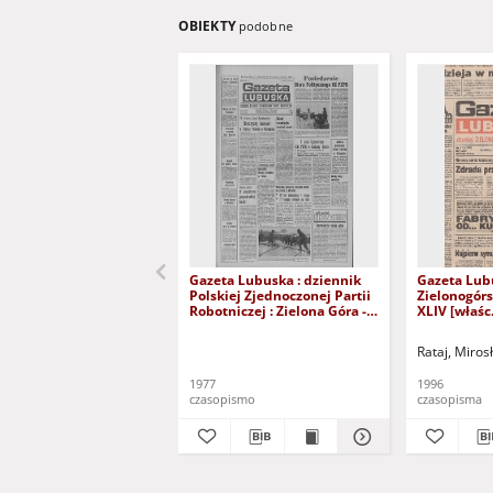
OBIEKTY
podobne
Gazeta Lubuska : dziennik
Gazeta Lub
Polskiej Zjednoczonej Partii
Zielonogór
Robotniczej : Zielona Góra -
XLIV [właśc.
Gorzów R. XXVI Nr 43 (23
marca 1996)
lutego 1977). - Wyd. A
Rataj, Miros
1977
1996
czasopismo
czasopisma