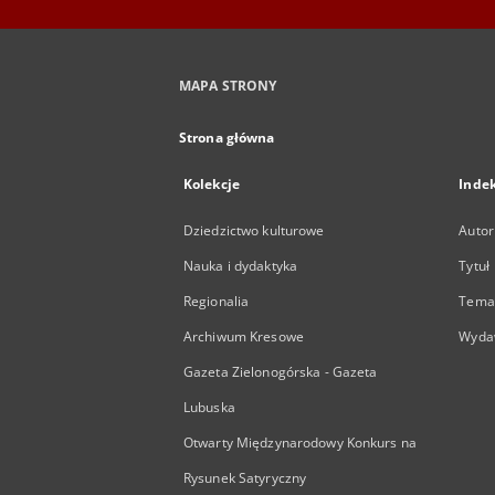
MAPA STRONY
Strona główna
Kolekcje
Inde
Dziedzictwo kulturowe
Autor
Nauka i dydaktyka
Tytuł
Regionalia
Temat
Archiwum Kresowe
Wyda
Gazeta Zielonogórska - Gazeta
Lubuska
Otwarty Międzynarodowy Konkurs na
Rysunek Satyryczny