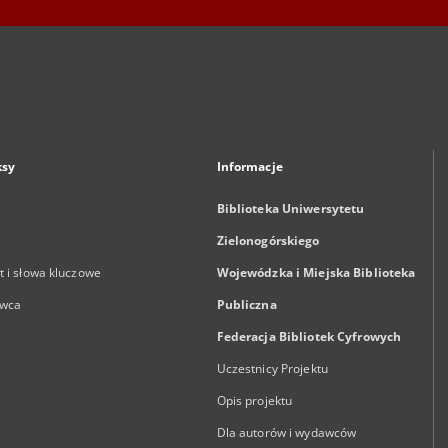
ksy
Informacje
Biblioteka Uniwersytetu
Zielonogórskiego
 i słowa kluczowe
Wojewódzka i Miejska Biblioteka
wca
Publiczna
Federacja Bibliotek Cyfrowych
Uczestnicy Projektu
Opis projektu
Dla autorów i wydawców