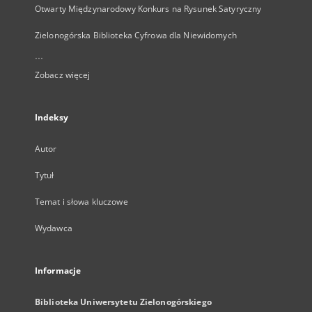
Otwarty Międzynarodowy Konkurs na Rysunek Satyryczny
Zielonogórska Biblioteka Cyfrowa dla Niewidomych
...
Zobacz więcej
Indeksy
Autor
Tytuł
Temat i słowa kluczowe
Wydawca
Informacje
Biblioteka Uniwersytetu Zielonogórskiego