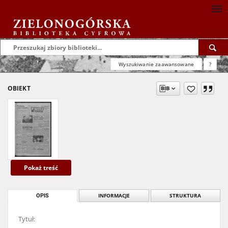
Wyszukiwanie zaawansowane
?
OBIEKT
Pokaż treść
OPIS
INFORMACJE
STRUKTURA
Tytuł: