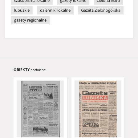
czasopisma lokalne
gazety lokalne
Zielona Góra
lubuskie
dzienniki lokalne
Gazeta Zielonogórska
gazety regionalne
OBIEKTY
podobne