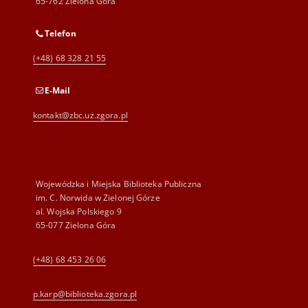
65-762 Zielona Góra
Telefon
(+48) 68 328 21 55
E-Mail
kontakt@zbc.uz.zgora.pl
Wojewódzka i Miejska Biblioteka Publiczna
im. C. Norwida w Zielonej Górze
al. Wojska Polskiego 9
65-077 Zielona Góra
(+48) 68 453 26 06
p.karp@biblioteka.zgora.pl