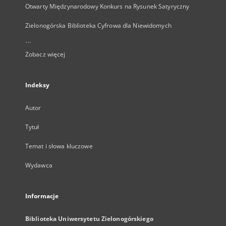
Otwarty Międzynarodowy Konkurs na Rysunek Satyryczny
Zielonogórska Biblioteka Cyfrowa dla Niewidomych
...
Zobacz więcej
Indeksy
Autor
Tytuł
Temat i słowa kluczowe
Wydawca
Informacje
Biblioteka Uniwersytetu Zielonogórskiego