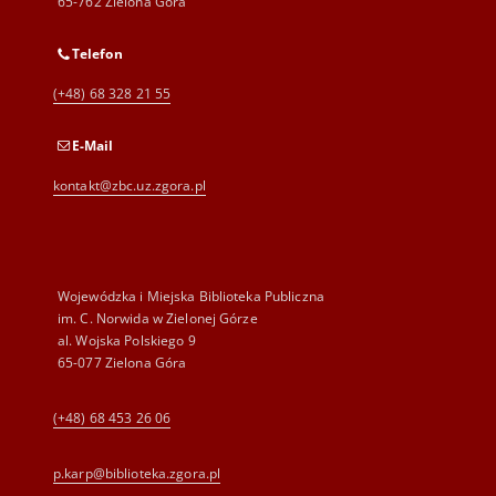
65-762 Zielona Góra
Telefon
(+48) 68 328 21 55
E-Mail
kontakt@zbc.uz.zgora.pl
Wojewódzka i Miejska Biblioteka Publiczna
im. C. Norwida w Zielonej Górze
al. Wojska Polskiego 9
65-077 Zielona Góra
(+48) 68 453 26 06
p.karp@biblioteka.zgora.pl