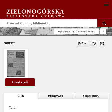
Wyszukiwanie zaawansowane
?
OBIEKT
Pokaż treść
OPIS
INFORMACJE
STRUKTURA
Tytuł: