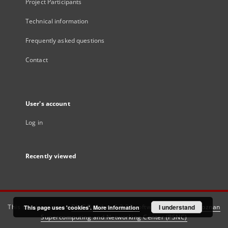
Project Participants
Technical information
Frequently asked questions
Contact
User's account
Log in
Recently viewed
This service runs on
DInGO dLibra 6.3.21
software created by
I understand
Poznan
This page uses 'cookies'.
More information
Supercomputing and Networking Center (PSNC)