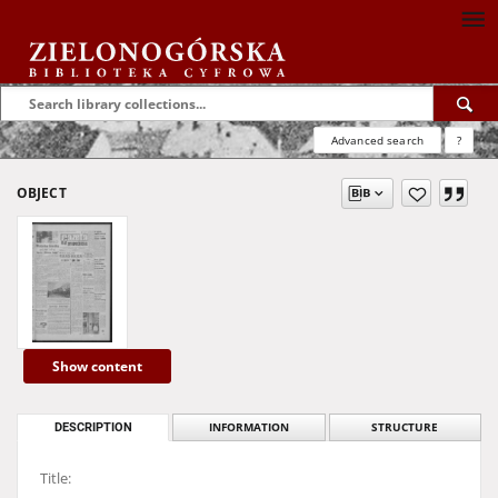
Advanced search
?
OBJECT
Show content
DESCRIPTION
INFORMATION
STRUCTURE
Title: