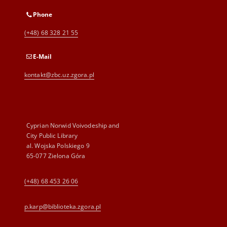
Phone
(+48) 68 328 21 55
E-Mail
kontakt@zbc.uz.zgora.pl
Cyprian Norwid Voivodeship and
City Public Library
al. Wojska Polskiego 9
65-077 Zielona Góra
(+48) 68 453 26 06
p.karp@biblioteka.zgora.pl