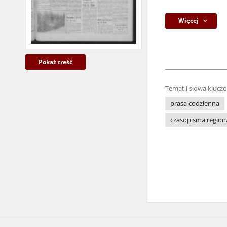
Więcej
Pokaż treść
Temat i słowa klucz
prasa codzienna
czasopisma region