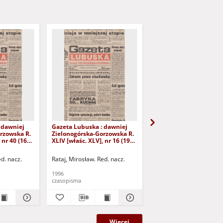
 dawniej
Gazeta Lubuska : dawniej
Gazeta Lubuska : dawn
rzowska R.
Zielonogórska-Gorzowska R.
Zielonogórska-Gorzows
 nr 40 (16
XLIV [właśc. XLV], nr 16 (19
XLI [właśc. XLII], nr 281
yd. 1
stycznia 1996). - Wyd. 1
grudnia 1993). - Wyd 1
ed. nacz.
Rataj, Mirosław. Red. nacz.
Rataj, Mirosław. Red. nac
1996
1993
czasopisma
czasopisma
Więcej