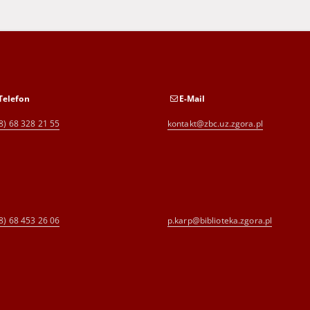
Telefon
E-Mail
8) 68 328 21 55
kontakt@zbc.uz.zgora.pl
8) 68 453 26 06
p.karp@biblioteka.zgora.pl