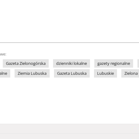
owe:
Gazeta Zielonogórska
dzienniki lokalne
gazety regionalne
alne
Ziemia Lubuska
Gazeta Lubuska
Lubuskie
Zielona