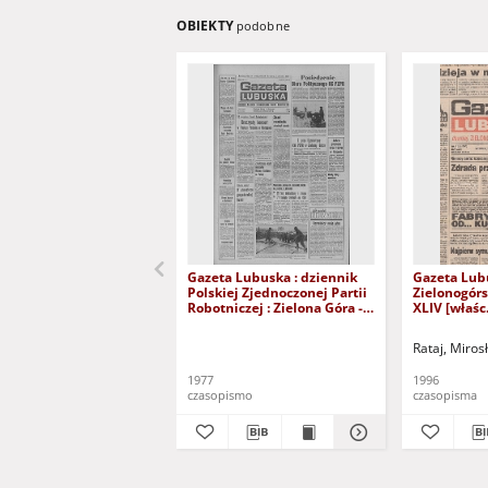
OBIEKTY
podobne
Gazeta Lubuska : dziennik
Gazeta Lub
Polskiej Zjednoczonej Partii
Zielonogór
Robotniczej : Zielona Góra -
XLIV [właśc.
Gorzów R. XXVI Nr 43 (23
marca 1996)
lutego 1977). - Wyd. A
Rataj, Miros
1977
1996
czasopismo
czasopisma