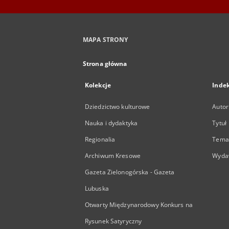
MAPA STRONY
Strona główna
Kolekcje
Inde
Dziedzictwo kulturowe
Autor
Nauka i dydaktyka
Tytuł
Regionalia
Temat
Archiwum Kresowe
Wyda
Gazeta Zielonogórska - Gazeta
Lubuska
Otwarty Międzynarodowy Konkurs na
Rysunek Satyryczny