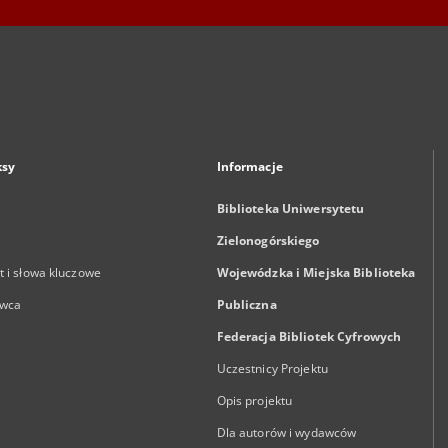
ksy
Informacje
Biblioteka Uniwersytetu
Zielonogórskiego
 i słowa kluczowe
Wojewódzka i Miejska Biblioteka
wca
Publiczna
Federacja Bibliotek Cyfrowych
Uczestnicy Projektu
Opis projektu
Dla autorów i wydawców