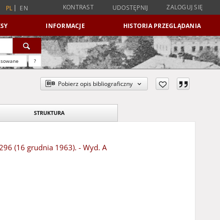
KONTRAST
ZALOGUJ SIĘ
UDOSTĘPNIJ
PL
EN
SY
INFORMACJE
HISTORIA PRZEGLĄDANIA
nsowane
?
Pobierz opis bibliograficzny
STRUKTURA
 296 (16 grudnia 1963). - Wyd. A