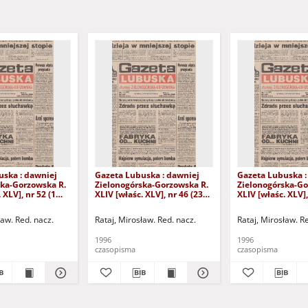
uska : dawniej
Gazeta Lubuska : dawniej
Gazeta Lubuska :
ska-Gorzowska R.
Zielonogórska-Gorzowska R.
Zielonogórska-Go
 XLV], nr 52 (1
XLIV [właśc. XLV], nr 46 (23
XLIV [właśc. XLV],
. - Wyd. 1
lutego 1996). - Wyd. 1
lutego 1996). - W
ław. Red. nacz.
Rataj, Mirosław. Red. nacz.
Rataj, Mirosław. R
1996
1996
czasopisma
czasopisma