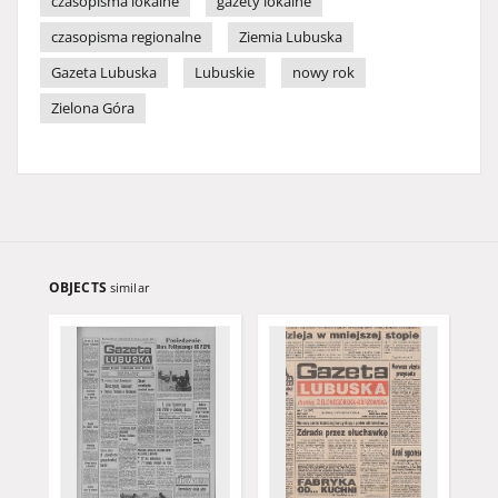
czasopisma lokalne
gazety lokalne
czasopisma regionalne
Ziemia Lubuska
Gazeta Lubuska
Lubuskie
nowy rok
Zielona Góra
OBJECTS
similar