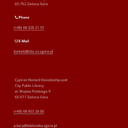
65-762 Zielona Góra
Phone
(+48) 68 328 21 55
E-Mail
kontakt@zbc.uz.zgora.pl
Cyprian Norwid Voivodeship and
City Public Library
al. Wojska Polskiego 9
65-077 Zielona Góra
(+48) 68 453 26 06
p.karp@biblioteka.zgora.pl