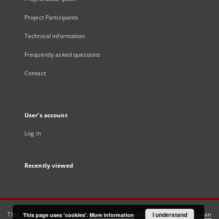
Project Participants
Technical information
Frequently asked questions
Contact
User's account
Log in
Recently viewed
This service runs on
DInGO dLibra 6.3.21
software created by
I understand
Poznan
This page uses 'cookies'.
More information