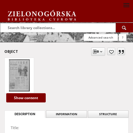
Advanced search
?
OBJECT
Show content
DESCRIPTION
INFORMATION
STRUCTURE
Title: