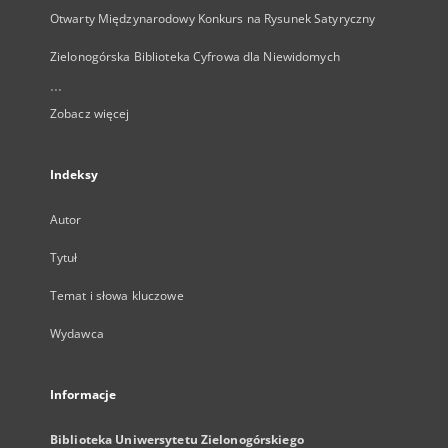
Otwarty Międzynarodowy Konkurs na Rysunek Satyryczny
Zielonogórska Biblioteka Cyfrowa dla Niewidomych
...
Zobacz więcej
Indeksy
Autor
Tytuł
Temat i słowa kluczowe
Wydawca
Informacje
Biblioteka Uniwersytetu Zielonogórskiego