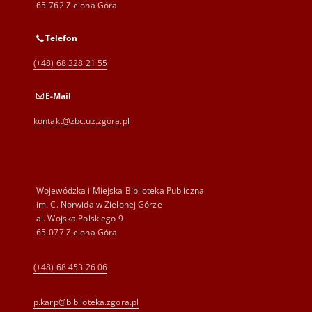
65-762 Zielona Góra
Telefon
(+48) 68 328 21 55
E-Mail
kontakt@zbc.uz.zgora.pl
Wojewódzka i Miejska Biblioteka Publiczna
im. C. Norwida w Zielonej Górze
al. Wojska Polskiego 9
65-077 Zielona Góra
(+48) 68 453 26 06
p.karp@biblioteka.zgora.pl