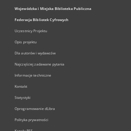
Wojewódzka i Miejska Biblioteka Publiczna
Federacja Bibliotek Cyfrowych
Uczestnicy Projektu
Opis projektu
Dla autorów i wydawców
Najczęściej zadawane pytania
Informacje techniczne
Kontakt
Statystyki
Oprogramowanie dLibra
Polityka prywatności
Kanały RSS