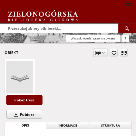
Wyszukiwanie zaawansowane
?
OBIEKT
Pokaż treść
Pobierz
OPIS
INFORMACJE
STRUKTURA