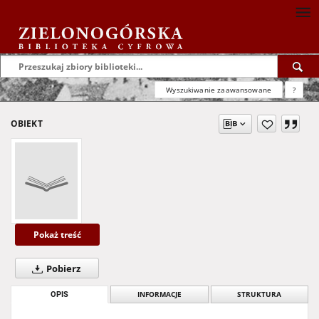
Wyszukiwanie zaawansowane
?
OBIEKT
Pokaż treść
Pobierz
OPIS
INFORMACJE
STRUKTURA