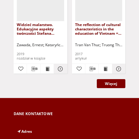
Widzieć malarstwo.
The reflection of cultural
O 
Edukacyjne aspekty
characteristics in the
w 
twórczości Stefana
education of Vietnam =
XX
Gierowskiego = See
Refleksje na temat
cul
painting. Educational
charakterystyki
dec
Zawada, Ernest
Kataryńczuk-Mania, Lidia - red. nauk.
Tran Van Thuc
Truong Thuy Dung
Mania, Grzegorz 
Cze
aspects of the art of
kulturowej w edukacji w
ce
Stefan Gierowski
Wietnamie
2019
2017
202
rozdział w książce
artykuł
art
Więcej
DANE KONTAKTOWE
Adres