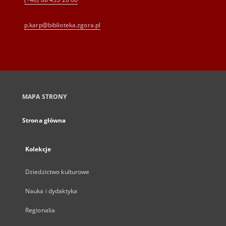
p.karp@biblioteka.zgora.pl
MAPA STRONY
Strona główna
Kolekcje
Dziedzictwo kulturowe
Nauka i dydaktyka
Regionalia