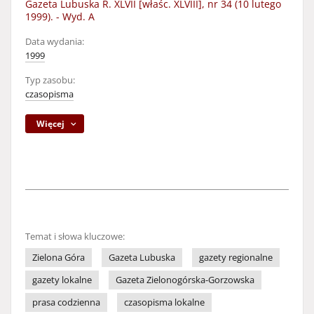
Gazeta Lubuska R. XLVII [właśc. XLVIII], nr 34 (10 lutego
1999). - Wyd. A
Data wydania:
1999
Typ zasobu:
czasopisma
Więcej
Temat i słowa kluczowe:
Zielona Góra
Gazeta Lubuska
gazety regionalne
gazety lokalne
Gazeta Zielonogórska-Gorzowska
prasa codzienna
czasopisma lokalne