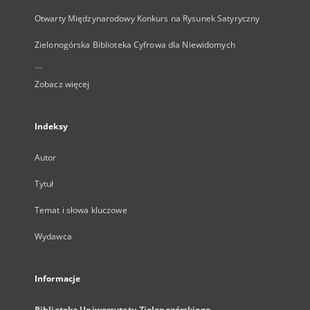
Otwarty Międzynarodowy Konkurs na Rysunek Satyryczny
Zielonogórska Biblioteka Cyfrowa dla Niewidomych
...
Zobacz więcej
Indeksy
Autor
Tytuł
Temat i słowa kluczowe
Wydawca
Informacje
Biblioteka Uniwersytetu Zielonogórskiego