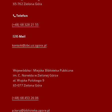
65-762 Zielona Góra
Telefon
(+48) 68 328 21 55
E-Mail
kontakt@zbc.uz.zgora.pl
Wojewódzka i Miejska Biblioteka Publiczna
im. C. Norwida w Zielonej Górze
al. Wojska Polskiego 9
65-077 Zielona Góra
(+48) 68 453 26 06
p.karp@biblioteka.zgora.pl