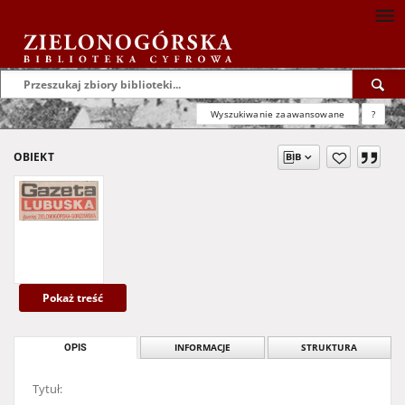
Wyszukiwanie zaawansowane
?
OBIEKT
Pokaż treść
OPIS
INFORMACJE
STRUKTURA
Tytuł: