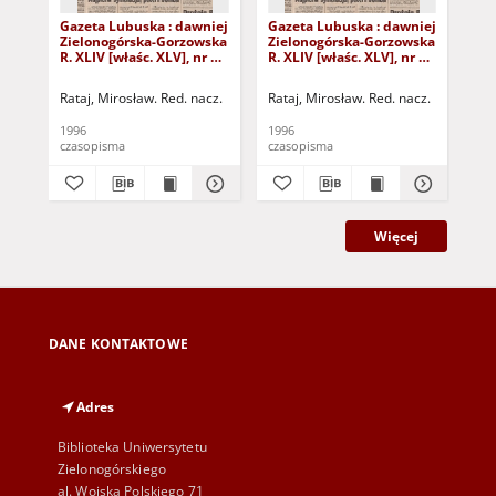
Gazeta Lubuska : dawniej
Gazeta Lubuska : dawniej
Gaz
Zielonogórska-Gorzowska
Zielonogórska-Gorzowska
Zi
R. XLIV [właśc. XLV], nr 52
R. XLIV [właśc. XLV], nr 46
R. 
(1 marca 1996). - Wyd. 1
(23 lutego 1996). - Wyd. 1
(16
Rataj, Mirosław. Red. nacz.
Rataj, Mirosław. Red. nacz.
Rat
1996
1996
199
czasopisma
czasopisma
cza
Więcej
DANE KONTAKTOWE
Adres
Biblioteka Uniwersytetu
Zielonogórskiego
al. Wojska Polskiego 71