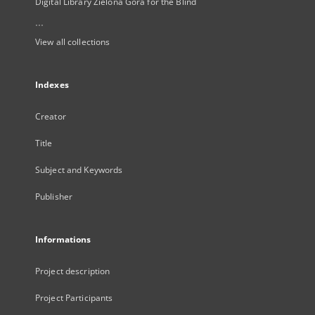
Digital Library Zielona Gora for the Blind
...
View all collections
Indexes
Creator
Title
Subject and Keywords
Publisher
Informations
Project description
Project Participants