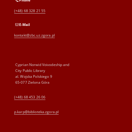
Phone
(+48) 68 328 21 55
E-Mail
kontakt@zbc.uz.zgora.pl
Cyprian Norwid Voivodeship and
City Public Library
al. Wojska Polskiego 9
65-077 Zielona Góra
(+48) 68 453 26 06
p.karp@biblioteka.zgora.pl