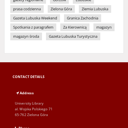
prasa codzienna
Zielona Góra
Ziemia Lubuska
Gazeta Lubuska Weekend
Granica Zachodnia
Spotkania z paragrafem
Za Kierownicą
magazyn
magazyn środa
Gazeta Lubuska Turystyczna
CONTACT DETAILS
Address
University Library
al. Wojska Polskiego 71
65-762 Zielona Góra