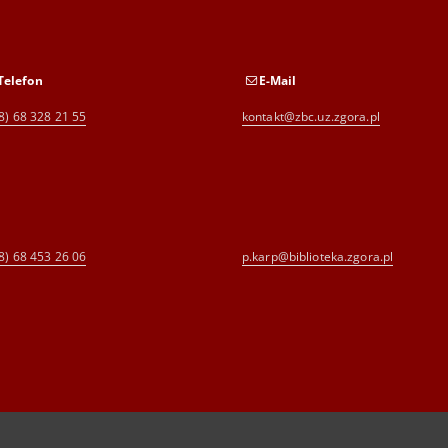
Telefon
E-Mail
8) 68 328 21 55
kontakt@zbc.uz.zgora.pl
8) 68 453 26 06
p.karp@biblioteka.zgora.pl