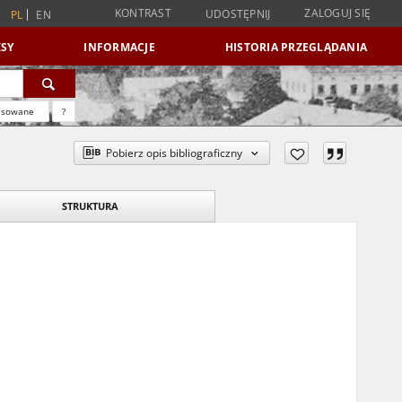
KONTRAST
ZALOGUJ SIĘ
UDOSTĘPNIJ
PL
EN
SY
INFORMACJE
HISTORIA PRZEGLĄDANIA
nsowane
?
Pobierz opis bibliograficzny
STRUKTURA