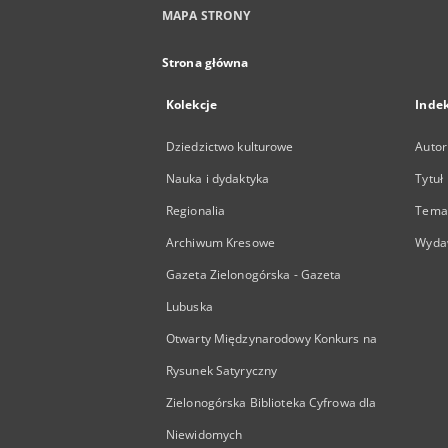
MAPA STRONY
Strona główna
Kolekcje
Inde
Dziedzictwo kulturowe
Autor
Nauka i dydaktyka
Tytuł
Regionalia
Temat
Archiwum Kresowe
Wyda
Gazeta Zielonogórska - Gazeta
Lubuska
Otwarty Międzynarodowy Konkurs na
Rysunek Satyryczny
Zielonogórska Biblioteka Cyfrowa dla
Niewidomych