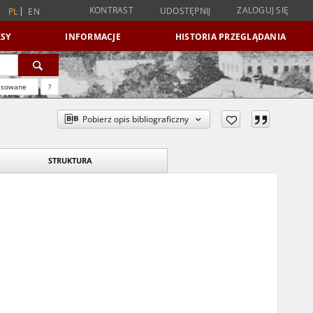
KONTRAST
ZALOGUJ SIĘ
UDOSTĘPNIJ
PL
EN
SY
INFORMACJE
HISTORIA PRZEGLĄDANIA
nsowane
?
Pobierz opis bibliograficzny
STRUKTURA