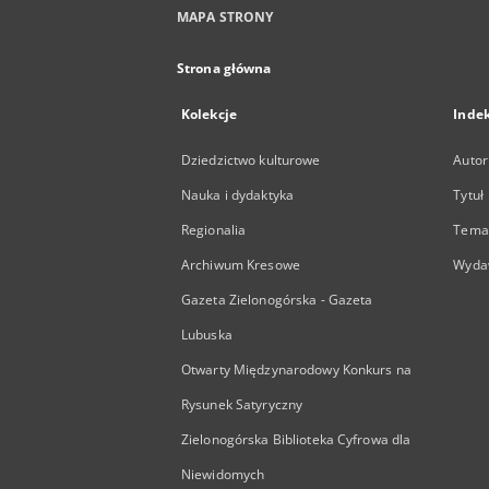
MAPA STRONY
Strona główna
Kolekcje
Inde
Dziedzictwo kulturowe
Autor
Nauka i dydaktyka
Tytuł
Regionalia
Temat
Archiwum Kresowe
Wyda
Gazeta Zielonogórska - Gazeta
Lubuska
Otwarty Międzynarodowy Konkurs na
Rysunek Satyryczny
Zielonogórska Biblioteka Cyfrowa dla
Niewidomych