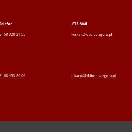
Telefon
E-Mail
8) 68 328 21 55
kontakt@zbc.uz.zgora.pl
8) 68 453 26 06
p.karp@biblioteka.zgora.pl