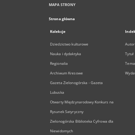
MAPA STRONY
Strona główna
Kolekcje
Inde
Dziedzictwo kulturowe
Autor
Nauka i dydaktyka
Tytuł
Regionalia
Temat
Archiwum Kresowe
Wyda
Gazeta Zielonogórska - Gazeta
Lubuska
Otwarty Międzynarodowy Konkurs na
Rysunek Satyryczny
Zielonogórska Biblioteka Cyfrowa dla
Niewidomych