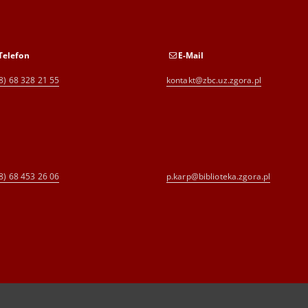
Telefon
E-Mail
8) 68 328 21 55
kontakt@zbc.uz.zgora.pl
8) 68 453 26 06
p.karp@biblioteka.zgora.pl