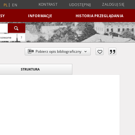
KONTRAST
ZALOGUJ SIĘ
UDOSTĘPNIJ
PL
EN
SY
INFORMACJE
HISTORIA PRZEGLĄDANIA
nsowane
?
Pobierz opis bibliograficzny
STRUKTURA