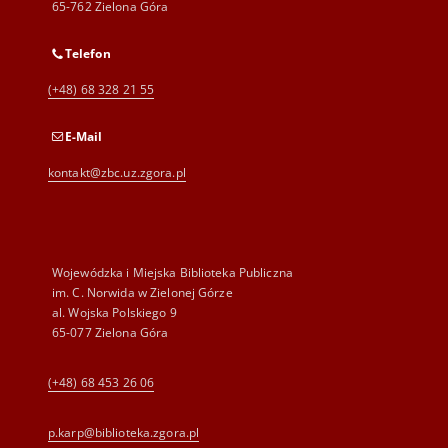
65-762 Zielona Góra
Telefon
(+48) 68 328 21 55
E-Mail
kontakt@zbc.uz.zgora.pl
Wojewódzka i Miejska Biblioteka Publiczna
im. C. Norwida w Zielonej Górze
al. Wojska Polskiego 9
65-077 Zielona Góra
(+48) 68 453 26 06
p.karp@biblioteka.zgora.pl