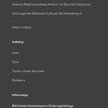
Otwarty Międzynarodowy Konkurs na Rysunek Satyryczny
Zielonogórska Biblioteka Cyfrowa dla Niewidomych
...
Zobacz więcej
Indeksy
Autor
Tytuł
Temat i słowa kluczowe
Wydawca
Informacje
Biblioteka Uniwersytetu Zielonogórskiego