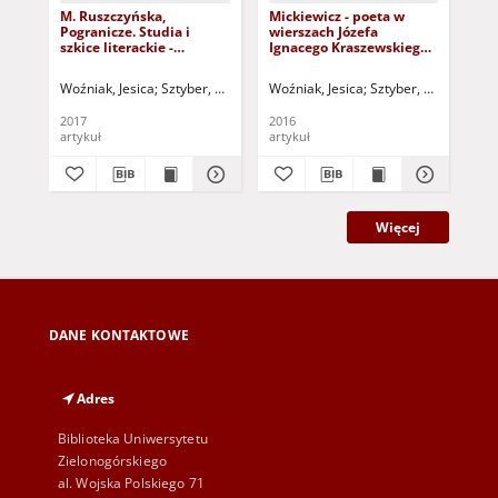
M. Ruszczyńska,
Mickiewicz - poeta w
Wi
Pogranicze. Studia i
wierszach Józefa
mł
szkice literackie -
Ignacego Kraszewskiego
pow
recenzja
= Mickiewicz - the poet in
Ma
Józef Ignacy Kraszewski?s
zab
Woźniak, Jesica
Sztyber, Radosław - red. nacz.
Woźniak, Jesica
Sztyber, Radosław - r
Woź
poems
prz
fra
2017
2016
201
im
artykuł
artykuł
art
gen
Do
nov
nas
of 
Więcej
DANE KONTAKTOWE
Adres
Biblioteka Uniwersytetu
Zielonogórskiego
al. Wojska Polskiego 71