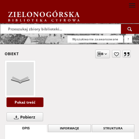
Wyszukiwanie zaawansowane
?
OBIEKT
Pokaż treść
Pobierz
OPIS
INFORMACJE
STRUKTURA