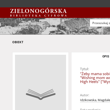
OBIEKT
OPIS
Tytuł:
"Żeby mama sobie 
"Wishing mom wou
High Heels" ["Wy
Autor:
Idzikowska, Magdal
Data wydania: