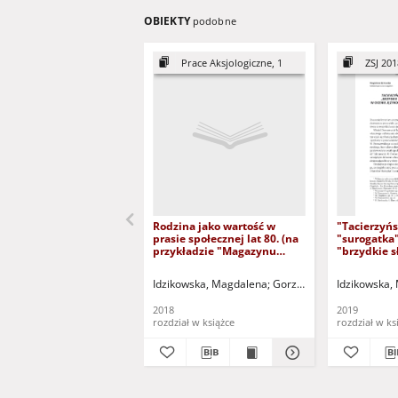
OBIEKTY
podobne
Prace Aksjologiczne, 1
ZSJ 201
Rodzina jako wartość w
"Tacierzyńs
prasie społecznej lat 80. (na
"surogatka"
przykładzie "Magazynu
"brzydkie s
Rodzinnego" z roku 1989) =
rodziną w o
Family as a value in the 80`s
językoznaw
Idzikowska, Magdalena
Gorzelana, Joanna - red. 
Idzikowska,
social Press (based on
użytkownik
"Magazyn Rodzinny" from
"Paternity"
2018
2019
1989)
"brat" - "b
rozdział w książce
rozdział w ks
connected w
linguists a
assessmen