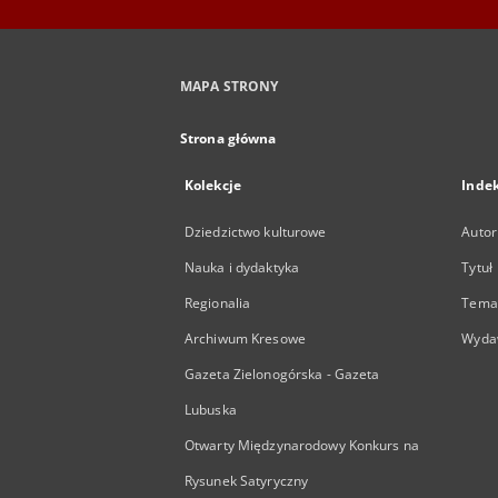
MAPA STRONY
Strona główna
Kolekcje
Inde
Dziedzictwo kulturowe
Autor
Nauka i dydaktyka
Tytuł
Regionalia
Temat
Archiwum Kresowe
Wyda
Gazeta Zielonogórska - Gazeta
Lubuska
Otwarty Międzynarodowy Konkurs na
Rysunek Satyryczny