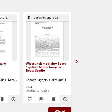
ki, 48
Zdrowie i choroba...
ZSJ 2017
na w
Wizerunek medialny Beaty
Przezwisko w komunika
ę
Szydło = Media Image of
wewnątrzrodzinnej = A
Beata Szydło
nickname inside the f
 Media
communication
hanging
alski, Mirosław - red.
Kopacz, Kryspin
Zygadło, Andrzej
Gorzelana, Joanna - red. nauk.
Idzikowska, Magdalena
Seul, Anastazj
ety
2024
2018
rozdział w książce
rozdział w książce
Więcej