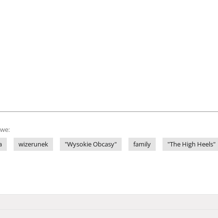
owe:
a
wizerunek
"Wysokie Obcasy"
family
"The High Heels"