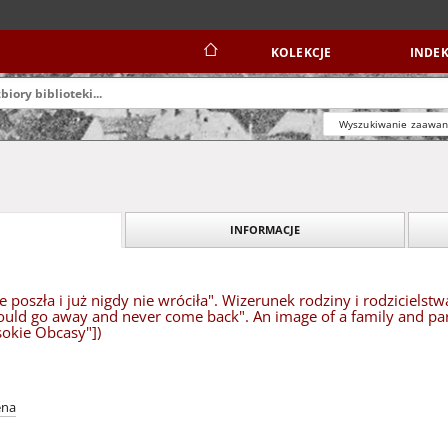
KOLEKCJE
INDEK
Wyszukiwanie zaawa
INFORMACJE
poszła i już nigdy nie wróciła". Wizerunek rodziny i rodzicielst
ld go away and never come back". An image of a family and pare
sokie Obcasy"])
ena