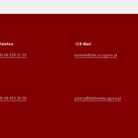
Telefon
E-Mail
8) 68 328 21 55
kontakt@zbc.uz.zgora.pl
8) 68 453 26 06
p.karp@biblioteka.zgora.pl