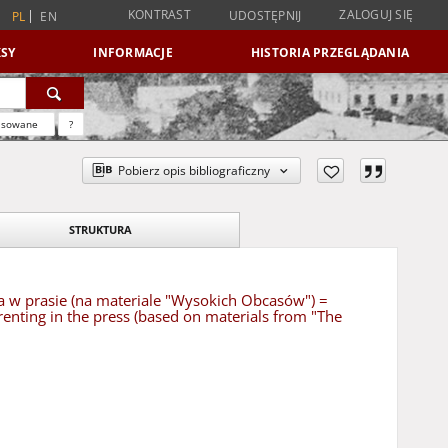
KONTRAST
ZALOGUJ SIĘ
UDOSTĘPNIJ
PL
EN
SY
INFORMACJE
HISTORIA PRZEGLĄDANIA
nsowane
?
Pobierz opis bibliograficzny
STRUKTURA
wa w prasie (na materiale "Wysokich Obcasów") =
nting in the press (based on materials from "The