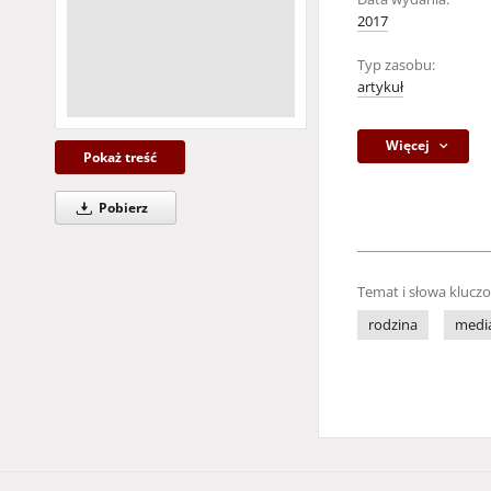
2017
Typ zasobu:
artykuł
Więcej
Pokaż treść
Pobierz
Temat i słowa klucz
rodzina
medi