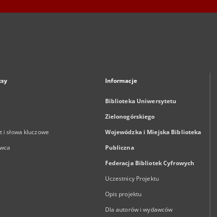
ksy
Informacje
Biblioteka Uniwersytetu
Zielonogórskiego
 i słowa kluczowe
Wojewódzka i Miejska Biblioteka
wca
Publiczna
Federacja Bibliotek Cyfrowych
Uczestnicy Projektu
Opis projektu
Dla autorów i wydawców