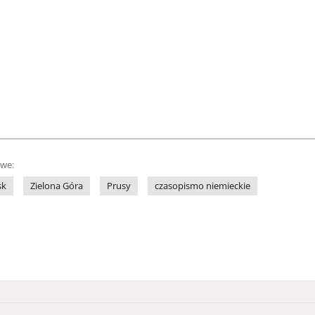
owe:
sk
Zielona Góra
Prusy
czasopismo niemieckie