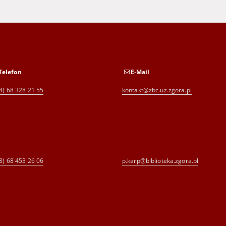
Telefon
E-Mail
8) 68 328 21 55
kontakt@zbc.uz.zgora.pl
8) 68 453 26 06
p.karp@biblioteka.zgora.pl