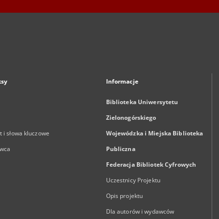
ksy
Informacje
Biblioteka Uniwersytetu
Zielonogórskiego
 i słowa kluczowe
Wojewódzka i Miejska Biblioteka
wca
Publiczna
Federacja Bibliotek Cyfrowych
Uczestnicy Projektu
Opis projektu
Dla autorów i wydawców