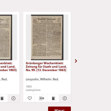
enblatt:
Grünberger Wochenblatt:
Grünberger Wochenbla
t und Land,
Zeitung für Stadt und Land,
Zeitung für Stadt und 
cember 1863)
No. 99. (13. December 1863)
No. 98. (10. December 
. Red.
Levysohn, Wilhelm. Red.
Levysohn, Wilhelm. Red.
1863
1863
czasopisma
czasopisma
Więcej