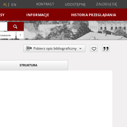
KONTRAST
ZALOGUJ SIĘ
UDOSTĘPNIJ
PL
EN
SY
INFORMACJE
HISTORIA PRZEGLĄDANIA
nsowane
?
Pobierz opis bibliograficzny
STRUKTURA