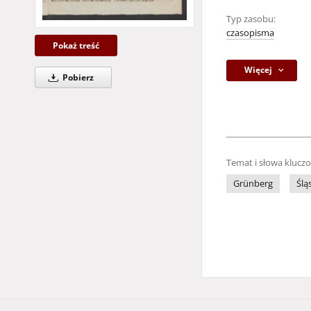
Typ zasobu:
czasopisma
Pokaż treść
Więcej
Pobierz
Temat i słowa klucz
Grünberg
Ślą