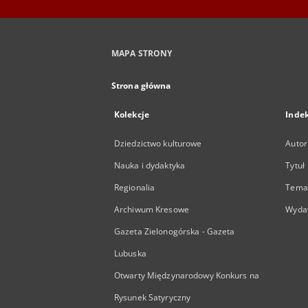
MAPA STRONY
Strona główna
Kolekcje
Inde
Dziedzictwo kulturowe
Autor
Nauka i dydaktyka
Tytuł
Regionalia
Temat
Archiwum Kresowe
Wyda
Gazeta Zielonogórska - Gazeta
Lubuska
Otwarty Międzynarodowy Konkurs na
Rysunek Satyryczny