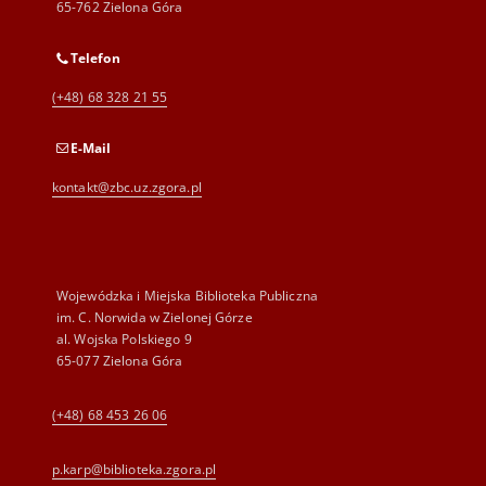
65-762 Zielona Góra
Telefon
(+48) 68 328 21 55
E-Mail
kontakt@zbc.uz.zgora.pl
Wojewódzka i Miejska Biblioteka Publiczna
im. C. Norwida w Zielonej Górze
al. Wojska Polskiego 9
65-077 Zielona Góra
(+48) 68 453 26 06
p.karp@biblioteka.zgora.pl