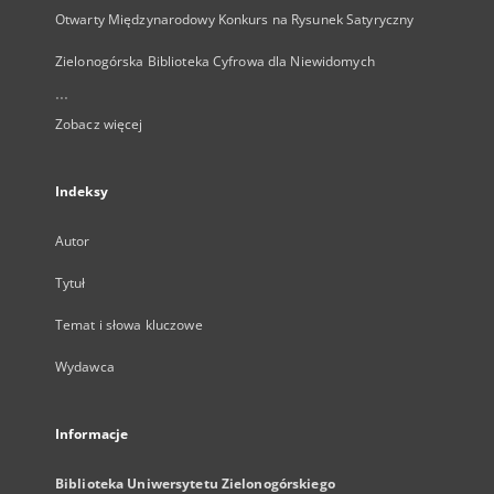
Otwarty Międzynarodowy Konkurs na Rysunek Satyryczny
Zielonogórska Biblioteka Cyfrowa dla Niewidomych
...
Zobacz więcej
Indeksy
Autor
Tytuł
Temat i słowa kluczowe
Wydawca
Informacje
Biblioteka Uniwersytetu Zielonogórskiego