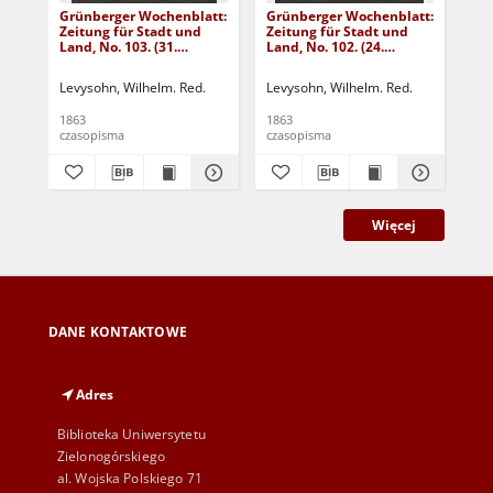
Grünberger Wochenblatt:
Grünberger Wochenblatt:
Gr
Zeitung für Stadt und
Zeitung für Stadt und
Zei
Land, No. 103. (31.
Land, No. 102. (24.
Lan
December 1863)
December 1863)
De
Levysohn, Wilhelm. Red.
Levysohn, Wilhelm. Red.
Lev
1863
1863
186
czasopisma
czasopisma
cza
Więcej
DANE KONTAKTOWE
Adres
Biblioteka Uniwersytetu
Zielonogórskiego
al. Wojska Polskiego 71