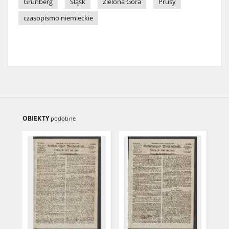
Grünberg
Śląsk
Zielona Góra
Prusy
czasopismo niemieckie
OBIEKTY
podobne