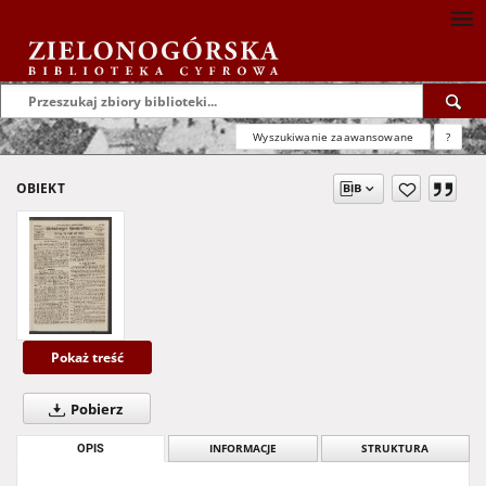
Wyszukiwanie zaawansowane
?
OBIEKT
Pokaż treść
Pobierz
OPIS
INFORMACJE
STRUKTURA