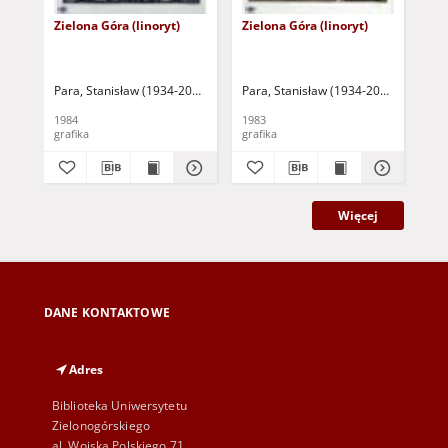
Zielona Góra (linoryt)
Zielona Góra (linoryt)
Zie
Para, Stanisław (1934-2010)
Para, Stanisław (1934-2010)
Par
1984
1983
197
grafika
grafika
gra
Więcej
DANE KONTAKTOWE
Adres
Biblioteka Uniwersytetu
Zielonogórskiego
al. Wojska Polskiego 71