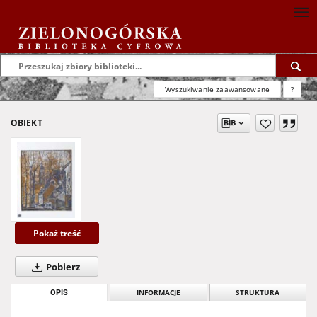
Wyszukiwanie zaawansowane
?
OBIEKT
Pokaż treść
Pobierz
OPIS
INFORMACJE
STRUKTURA