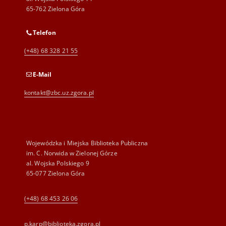
65-762 Zielona Góra
Telefon
(+48) 68 328 21 55
E-Mail
kontakt@zbc.uz.zgora.pl
Wojewódzka i Miejska Biblioteka Publiczna
im. C. Norwida w Zielonej Górze
al. Wojska Polskiego 9
65-077 Zielona Góra
(+48) 68 453 26 06
p.karp@biblioteka.zgora.pl