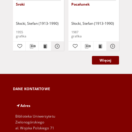
Sroki
Pocałunek
Zi
Słocki, Stefan (1913-1990)
Słocki, Stefan (1913-1990)
Sło
1955
1987
195
grafika
grafika
gra
Więcej
DANE KONTAKTOWE
Adres
Biblioteka Uniwersytetu
Zielonogórskiego
al. Wojska Polskiego 71