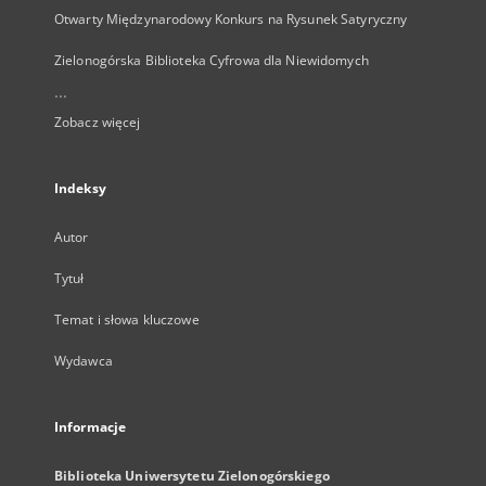
Otwarty Międzynarodowy Konkurs na Rysunek Satyryczny
Zielonogórska Biblioteka Cyfrowa dla Niewidomych
...
Zobacz więcej
Indeksy
Autor
Tytuł
Temat i słowa kluczowe
Wydawca
Informacje
Biblioteka Uniwersytetu Zielonogórskiego