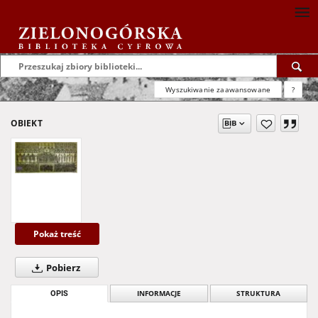
Wyszukiwanie zaawansowane
?
OBIEKT
Pokaż treść
Pobierz
OPIS
INFORMACJE
STRUKTURA