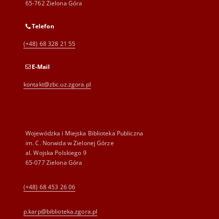
65-762 Zielona Góra
Telefon
(+48) 68 328 21 55
E-Mail
kontakt@zbc.uz.zgora.pl
Wojewódzka i Miejska Biblioteka Publiczna
im. C. Norwida w Zielonej Górze
al. Wojska Polskiego 9
65-077 Zielona Góra
(+48) 68 453 26 06
p.karp@biblioteka.zgora.pl