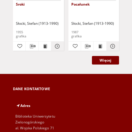
Sroki
Pocałunek
Zi
Słocki, Stefan (1913-1990)
Słocki, Stefan (1913-1990)
Sło
1955
1987
195
grafika
grafika
gra
Więcej
DANE KONTAKTOWE
Adres
Biblioteka Uniwersytetu
Zielonogórskiego
al. Wojska Polskiego 71