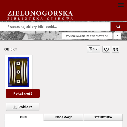
Wyszukiwanie zaawansowane
?
OBIEKT
Pokaż treść
Pobierz
OPIS
INFORMACJE
STRUKTURA