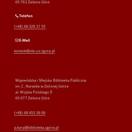
65-762 Zielona Góra
Telefon
(+48) 68 328 21 55
E-Mail
kontakt@zbc.uz.zgora.pl
Wojewódzka i Miejska Biblioteka Publiczna
im. C. Norwida w Zielonej Górze
al. Wojska Polskiego 9
65-077 Zielona Góra
(+48) 68 453 26 06
p.karp@biblioteka.zgora.pl