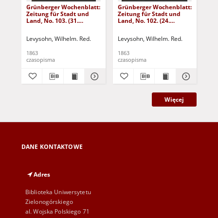
Grünberger Wochenblatt:
Grünberger Wochenblatt:
Gr
Zeitung für Stadt und
Zeitung für Stadt und
Zei
Land, No. 103. (31.
Land, No. 102. (24.
Lan
December 1863)
December 1863)
De
Levysohn, Wilhelm. Red.
Levysohn, Wilhelm. Red.
Lev
1863
1863
186
czasopisma
czasopisma
cza
Więcej
DANE KONTAKTOWE
Adres
Biblioteka Uniwersytetu
Zielonogórskiego
al. Wojska Polskiego 71