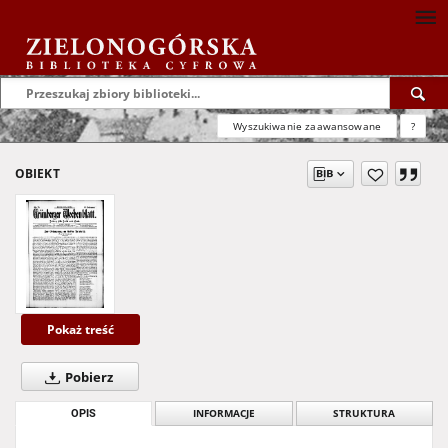
Wyszukiwanie zaawansowane
?
OBIEKT
Pokaż treść
Pobierz
OPIS
INFORMACJE
STRUKTURA