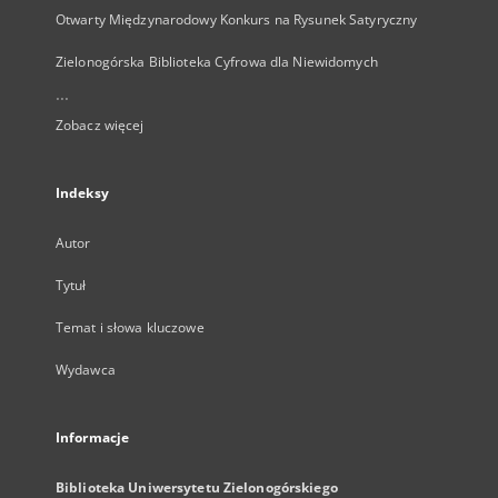
Otwarty Międzynarodowy Konkurs na Rysunek Satyryczny
Zielonogórska Biblioteka Cyfrowa dla Niewidomych
...
Zobacz więcej
Indeksy
Autor
Tytuł
Temat i słowa kluczowe
Wydawca
Informacje
Biblioteka Uniwersytetu Zielonogórskiego