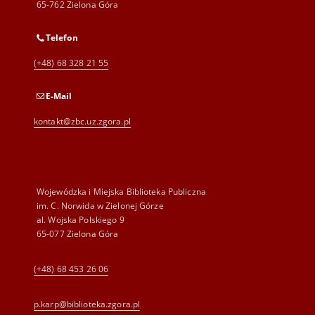
65-762 Zielona Góra
Telefon
(+48) 68 328 21 55
E-Mail
kontakt@zbc.uz.zgora.pl
Wojewódzka i Miejska Biblioteka Publiczna
im. C. Norwida w Zielonej Górze
al. Wojska Polskiego 9
65-077 Zielona Góra
(+48) 68 453 26 06
p.karp@biblioteka.zgora.pl