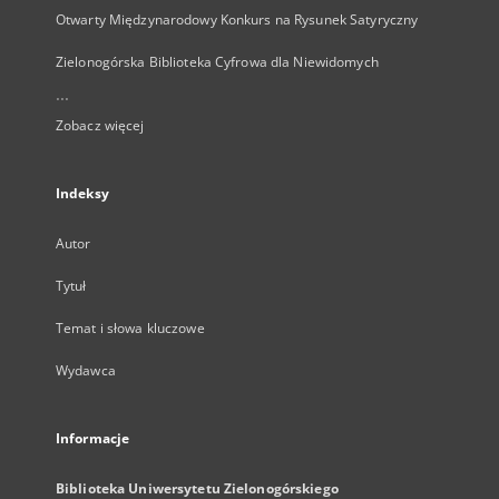
Otwarty Międzynarodowy Konkurs na Rysunek Satyryczny
Zielonogórska Biblioteka Cyfrowa dla Niewidomych
...
Zobacz więcej
Indeksy
Autor
Tytuł
Temat i słowa kluczowe
Wydawca
Informacje
Biblioteka Uniwersytetu Zielonogórskiego