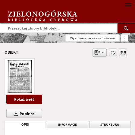
Wyszukiwanie zaawansowane
?
OBIEKT
Pokaż treść
Pobierz
OPIS
INFORMACJE
STRUKTURA