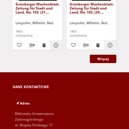
Grünberger Wochenblatt:
Grünberger Wochenblatt:
Gr
Zeitung für Stadt und
Zeitung für Stadt und
Zei
Land, No. 103. (31.
Land, No. 102. (24.
Lan
December 1863)
December 1863)
De
Levysohn, Wilhelm. Red.
Levysohn, Wilhelm. Red.
Lev
1863
1863
186
czasopisma
czasopisma
cza
Więcej
DANE KONTAKTOWE
Adres
Biblioteka Uniwersytetu
Zielonogórskiego
al. Wojska Polskiego 71