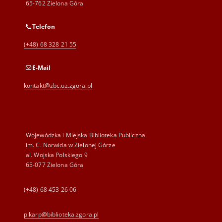
65-762 Zielona Góra
Telefon
(+48) 68 328 21 55
E-Mail
kontakt@zbc.uz.zgora.pl
Wojewódzka i Miejska Biblioteka Publiczna
im. C. Norwida w Zielonej Górze
al. Wojska Polskiego 9
65-077 Zielona Góra
(+48) 68 453 26 06
p.karp@biblioteka.zgora.pl