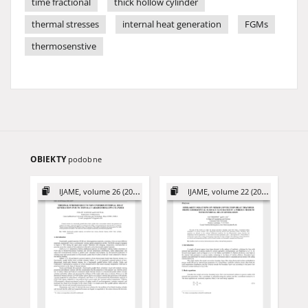
time fractional
thick hollow cylinder
thermal stresses
internal heat generation
FGMs
thermosenstive
OBIEKTY
podobne
IJAME, volume 26 (2021)
IJAME, volume 22 (2017)