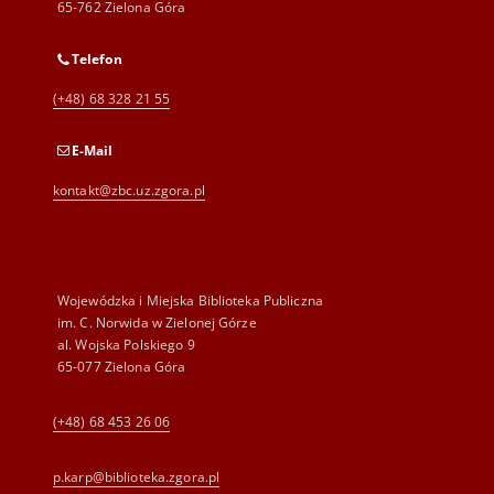
65-762 Zielona Góra
Telefon
(+48) 68 328 21 55
E-Mail
kontakt@zbc.uz.zgora.pl
Wojewódzka i Miejska Biblioteka Publiczna
im. C. Norwida w Zielonej Górze
al. Wojska Polskiego 9
65-077 Zielona Góra
(+48) 68 453 26 06
p.karp@biblioteka.zgora.pl