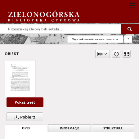
Wyszukiwanie zaawansowane
?
OBIEKT
Pokaż treść
Pobierz
OPIS
INFORMACJE
STRUKTURA