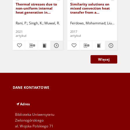
Thermal stresses due to
Similarity solutions on
Par
non-uniform internal
mixed convection heat
fa
heat generation in
transfer from a
the
functionally graded
horizontal surface
dur
hollow cylinder
saturated in a porous
us
Rani, P.
Singh, K.
Muwal, R.
Jurczak, Paweł - red.
Ferdows, Mohammad
Liu, Don
Jurcz
Sri
medium with internal
heat generation
2021
2017
201
artykuł
artykuł
art
Więcej
DANE KONTAKTOWE
Adres
Biblioteka Uniwersytetu
Zielonogórskiego
al. Wojska Polskiego 71