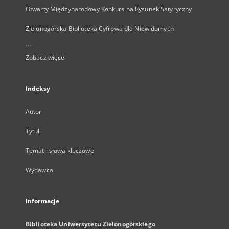
Otwarty Międzynarodowy Konkurs na Rysunek Satyryczny
Zielonogórska Biblioteka Cyfrowa dla Niewidomych
...
Zobacz więcej
Indeksy
Autor
Tytuł
Temat i słowa kluczowe
Wydawca
Informacje
Biblioteka Uniwersytetu Zielonogórskiego