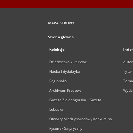
MAPA STRONY
Strona główna
Kolekcje
Inde
Dziedzictwo kulturowe
Autor
Nauka i dydaktyka
Tytuł
Regionalia
Temat
Archiwum Kresowe
Wyda
Gazeta Zielonogórska - Gazeta
Lubuska
Otwarty Międzynarodowy Konkurs na
Rysunek Satyryczny