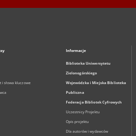
ksy
Informacje
Biblioteka Uniwersytetu
Zielonogórskiego
 i słowa kluczowe
Wojewódzka i Miejska Biblioteka
wca
Publiczna
Federacja Bibliotek Cyfrowych
Uczestnicy Projektu
Opis projektu
Dla autorów i wydawców