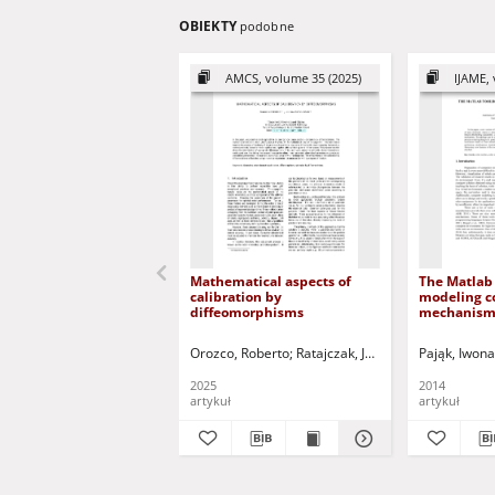
OBIEKTY
podobne
AMCS, volume 35 (2025)
IJAME, 
Mathematical aspects of
The Matlab 
calibration by
modeling 
diffeomorphisms
mechanism
Orozco, Roberto
Ratajczak, Joanna
Korbicz, Józef 
Pająk, Iwona
2025
2014
artykuł
artykuł