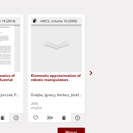
 19 (2014)
AMCS, volume 10 (2000)
AMCS, Volume 27 (2
matics of
Kinematic approximation of
Saturating stiffness co
ustrial
robotic manipulators
of robot manipulators 
bounded inputs
iana
Jurczak, Paweł - red.
Virgala, Ivan
Miková, L'ubica
Dulęba, Ignacy
Jurczak, Paweł - red.
Korbicz, Józef (1951- ) - red.
Rodríguez-Linán, María
Uciński, Dariusz -
2000
2017
artykuł
artykuł
Więcej