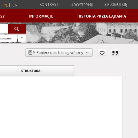
KONTRAST
ZALOGUJ SIĘ
UDOSTĘPNIJ
PL
EN
SY
INFORMACJE
HISTORIA PRZEGLĄDANIA
nsowane
?
Pobierz opis bibliograficzny
STRUKTURA