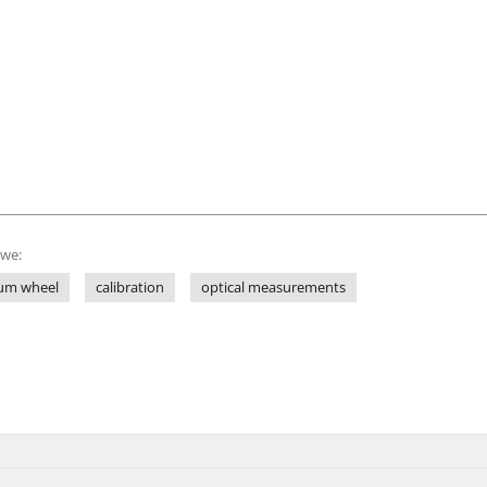
owe:
um wheel
calibration
optical measurements