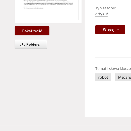
Typ zasobu:
artykuł
Więcej
Pokaż treść
Pobierz
Temat i słowa klucz
robot
Mecan