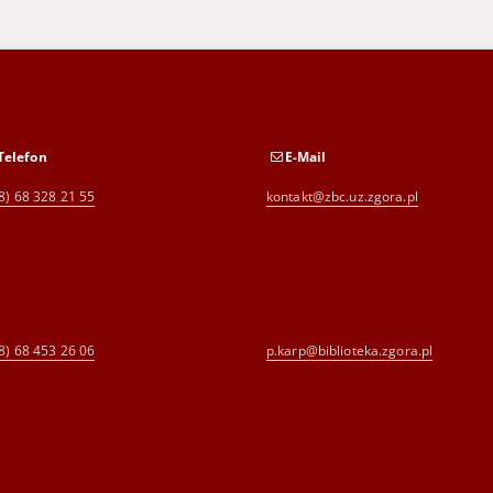
Telefon
E-Mail
8) 68 328 21 55
kontakt@zbc.uz.zgora.pl
8) 68 453 26 06
p.karp@biblioteka.zgora.pl