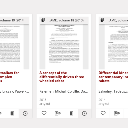
volume 19 (2014)
IJAME, volume 18 (2013)
IJAME, volume
toolbox for
A concept of the
Differential kine
complex
differentially driven three
contemporary ind
s
wheeled robot
robots
(1951- ) - red.
Jurczak, Paweł - red.
Uciński, Dariusz - red.
Kelemen, Michal
Colville, Daniel John
Szkodny, Tadeusz
Kelemenová, Tat
2013
2014
artykuł
artykuł