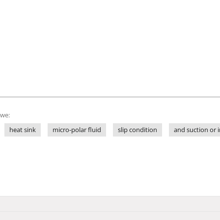
owe:
heat sink
micro-polar fluid
slip condition
and suction or i