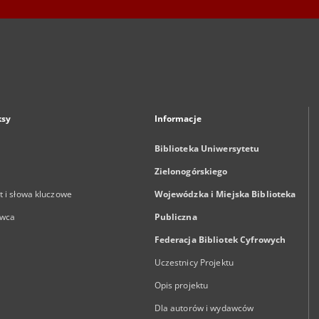
ksy
Informacje
Biblioteka Uniwersytetu
Zielonogórskiego
 i słowa kluczowe
Wojewódzka i Miejska Biblioteka
wca
Publiczna
Federacja Bibliotek Cyfrowych
Uczestnicy Projektu
Opis projektu
Dla autorów i wydawców