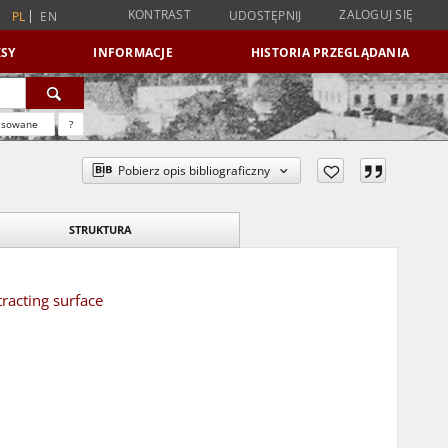
KONTRAST
ZALOGUJ SIĘ
UDOSTĘPNIJ
PL
EN
SY
INFORMACJE
HISTORIA PRZEGLĄDANIA
nsowane
?
Pobierz opis bibliograficzny
STRUKTURA
racting surface