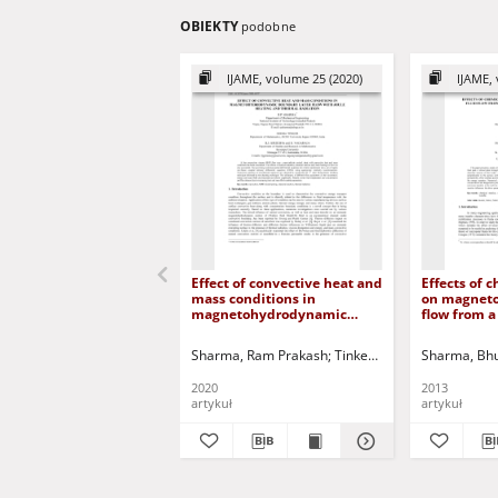
OBIEKTY
podobne
IJAME, volume 25 (2020)
IJAME, 
Effect of convective heat and
Effects of 
mass conditions in
on magneto
magnetohydrodynamic
flow from a
boundary layer flow with
with variab
joule heating and thermal
Sharma, Ram Prakash
Tinker, Seema
Sharma, Bh
Gireesha, B
radiation
2020
2013
artykuł
artykuł