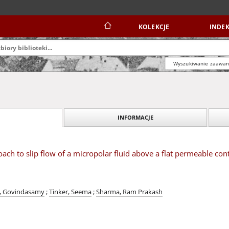
KOLEKCJE
INDEK
Wyszukiwanie zaawa
INFORMACJE
ach to slip flow of a micropolar fluid above a flat permeable cont
i, Govindasamy
;
Tinker, Seema
;
Sharma, Ram Prakash