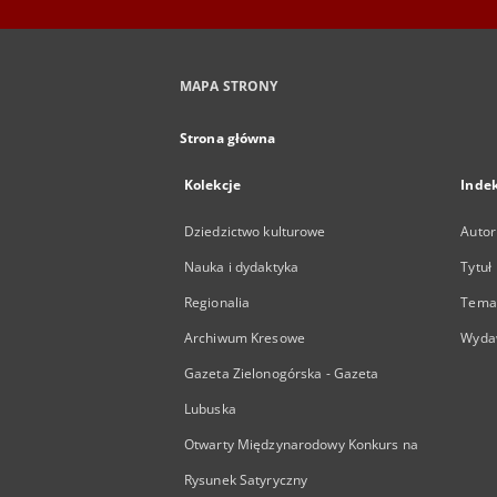
MAPA STRONY
Strona główna
Kolekcje
Inde
Dziedzictwo kulturowe
Autor
Nauka i dydaktyka
Tytuł
Regionalia
Temat
Archiwum Kresowe
Wyda
Gazeta Zielonogórska - Gazeta
Lubuska
Otwarty Międzynarodowy Konkurs na
Rysunek Satyryczny