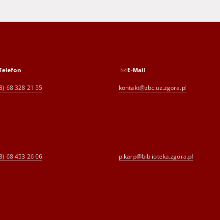
Telefon
E-Mail
8) 68 328 21 55
kontakt@zbc.uz.zgora.pl
8) 68 453 26 06
p.karp@biblioteka.zgora.pl