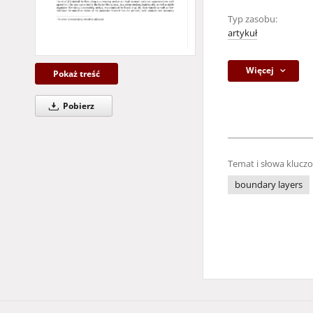
Typ zasobu:
artykuł
Więcej
Pokaż treść
Pobierz
Temat i słowa klucz
boundary layers