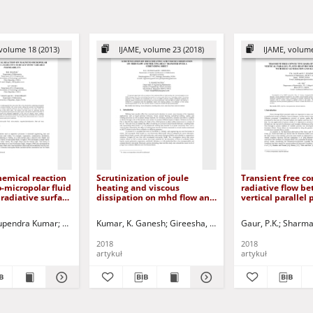
volume 18 (2013)
IJAME, volume 23 (2018)
IJAME, volume
chemical reaction
Scrutinization of joule
Transient free co
-micropolar fluid
heating and viscous
radiative flow b
 radiative surface
dissipation on mhd flow and
vertical parallel 
le permeability
melting heat transfer over a
heated/cooled
stretching sheet
asymmetrically w
upendra Kumar
. J.
Nagaraja, B.
Singh, Ajit Pratap
Jurczak, Paweł - red.
Kumar, K. Ganesh
Yadav, Kailash
Gireesha, B. J.
Chaudhary, R.C.
Manjunatha, S.
Gaur, P.K.
Jurczak, Paweł
Sharma
Jurcza
generation and s
condition
2018
2018
artykuł
artykuł