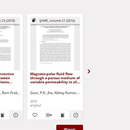
 23 (2018)
IJAME, volume 21 (2016)
IJAME, volume 24 (2
nvective
Magneto-polar fluid flow
Nanofluid motion past
etween
through a porous medium of
shrinking sheet in por
plates
variable permeability in slip
media under the impac
flow regime
radiation and heat
ith heat
source/sink
 - red.
, Ram Prakash
k, Paweł - red.
Jha, Abhay Kumar
Gaur, P.K.
Jha, Abhay Kumar
Jurczak, Paweł - red.
Sharma, Ram Prakash
Sharma, Ram Prakash
Jurczak, 
J
lip
2016
2019
artykuł
artykuł
Więcej