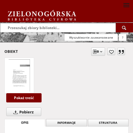
Wyszukiwanie zaawansowane
?
OBIEKT
Pokaż treść
Pobierz
OPIS
INFORMACJE
STRUKTURA