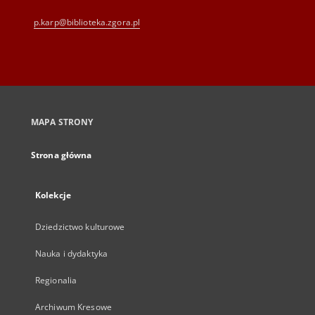
p.karp@biblioteka.zgora.pl
MAPA STRONY
Strona główna
Kolekcje
Dziedzictwo kulturowe
Nauka i dydaktyka
Regionalia
Archiwum Kresowe