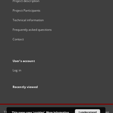
Project description
Project Participants
Technical information
Frequently asked questions
Contact
User's account
Log in
Recently viewed
This service runs on
DInGO dLibra 6.3.21
software created by
I understand
Poznan
This page uses 'cookies'.
More information