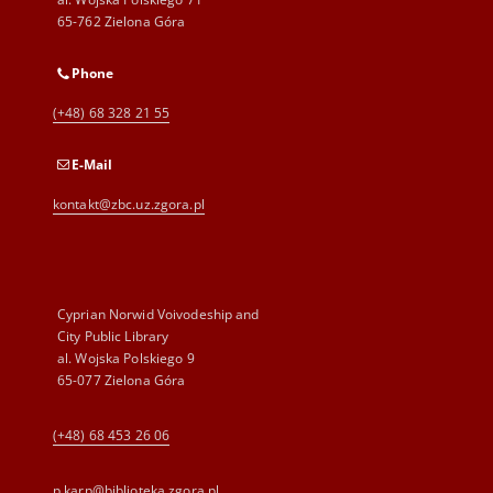
65-762 Zielona Góra
Phone
(+48) 68 328 21 55
E-Mail
kontakt@zbc.uz.zgora.pl
Cyprian Norwid Voivodeship and
City Public Library
al. Wojska Polskiego 9
65-077 Zielona Góra
(+48) 68 453 26 06
p.karp@biblioteka.zgora.pl