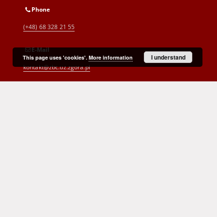
Phone
(+48) 68 328 21 55
E-Mail
I understand
This page uses 'cookies'.
More information
kontakt@zbc.uz.zgora.pl
Cyprian Norwid Voivodeship and
City Public Library
al. Wojska Polskiego 9
65-077 Zielona Góra
(+48) 68 453 26 06
p.karp@biblioteka.zgora.pl