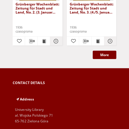
Grünberger Wochenblatt:
Grünberger Wochenblatt:
Gr
Zeitung für Stadt und
Zeitung für Stadt und
Zei
Land, No. 2. (3. Januar
Land, No. 3. (4./5. Januar
Lan
1936)
1936)
19
1936
1936
193
czasopisma
czasopisma
cza
More
CONTACT DETAILS
Address
University Library
al. Wojska Polskiego 71
65-762 Zielona Góra