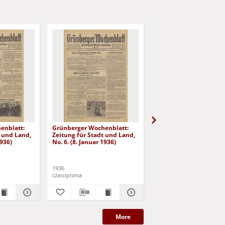
enblatt:
Grünberger Wochenblatt:
Grünberger Wochenbla
t und Land,
Zeitung für Stadt und Land,
Zeitung für Stadt und 
1936)
No. 6. (8. Januar 1936)
No. 7. (9. Januar 1936)
1936
1936
czasopisma
czasopisma
More