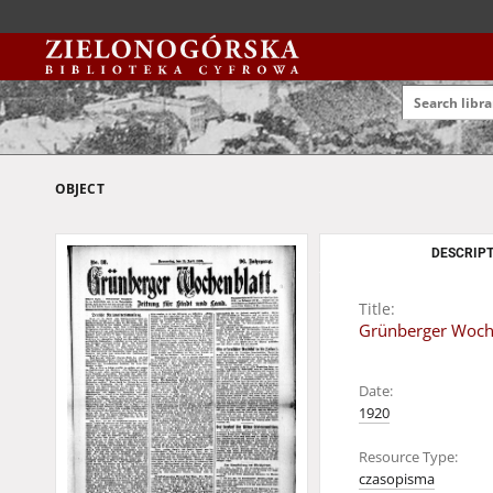
OBJECT
DESCRIPT
Title:
Grünberger Wochen
Date:
1920
Resource Type:
czasopisma