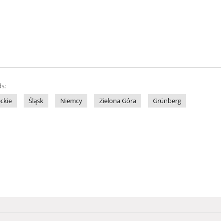
s:
ckie
Śląsk
Niemcy
Zielona Góra
Grünberg