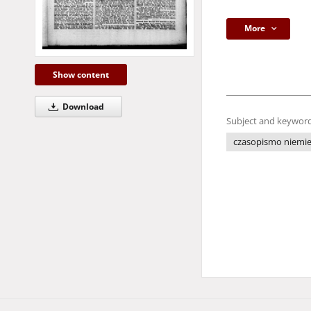
More
Show content
Download
Subject and keyword
czasopismo niemie