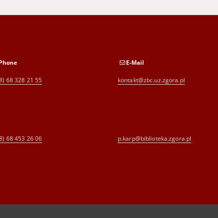
Phone
E-Mail
8) 68 328 21 55
kontakt@zbc.uz.zgora.pl
8) 68 453 26 06
p.karp@biblioteka.zgora.pl