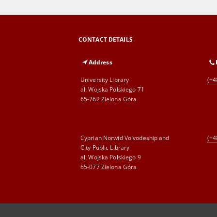
CONTACT DETAILS
Address
University Library
(+4
al. Wojska Polskiego 71
65-762 Zielona Góra
Cyprian Norwid Voivodeship and
(+4
City Public Library
al. Wojska Polskiego 9
65-077 Zielona Góra