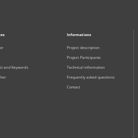
xes
Informations
or
Project description
Project Participants
ct and Keywords
Technical information
sher
Frequently asked questions
Contact