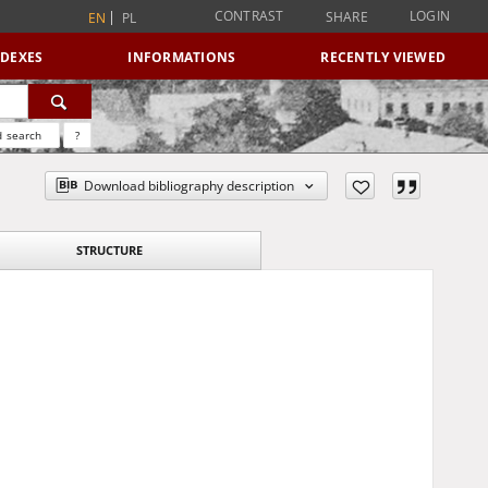
CONTRAST
LOGIN
SHARE
EN
PL
NDEXES
INFORMATIONS
RECENTLY VIEWED
 search
?
Download bibliography description
STRUCTURE