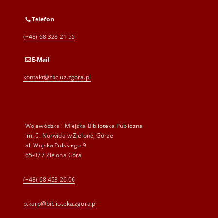
Telefon
(+48) 68 328 21 55
E-Mail
kontakt@zbc.uz.zgora.pl
Wojewódzka i Miejska Biblioteka Publiczna
im. C. Norwida w Zielonej Górze
al. Wojska Polskiego 9
65-077 Zielona Góra
(+48) 68 453 26 06
p.karp@biblioteka.zgora.pl