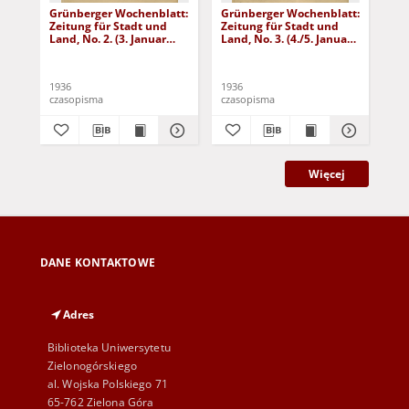
Grünberger Wochenblatt:
Grünberger Wochenblatt:
Gr
Zeitung für Stadt und
Zeitung für Stadt und
Zei
Land, No. 2. (3. Januar
Land, No. 3. (4./5. Januar
Lan
1936)
1936)
19
1936
1936
193
czasopisma
czasopisma
cza
Więcej
DANE KONTAKTOWE
Adres
Biblioteka Uniwersytetu
Zielonogórskiego
al. Wojska Polskiego 71
65-762 Zielona Góra