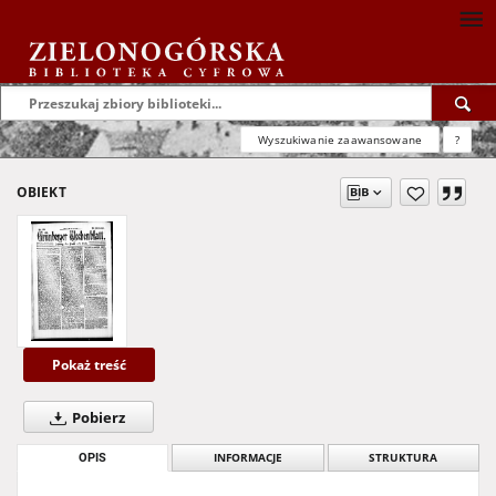
Wyszukiwanie zaawansowane
?
OBIEKT
Pokaż treść
Pobierz
OPIS
INFORMACJE
STRUKTURA