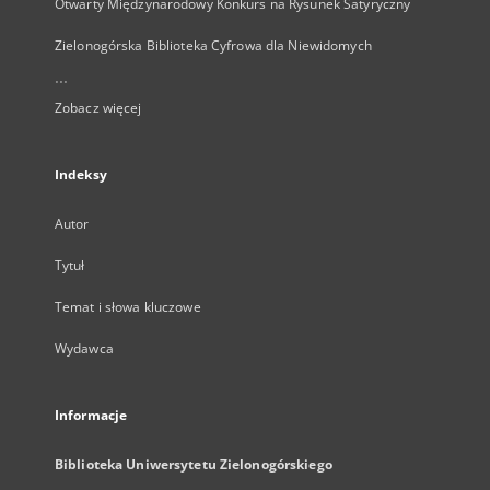
Otwarty Międzynarodowy Konkurs na Rysunek Satyryczny
Zielonogórska Biblioteka Cyfrowa dla Niewidomych
...
Zobacz więcej
Indeksy
Autor
Tytuł
Temat i słowa kluczowe
Wydawca
Informacje
Biblioteka Uniwersytetu Zielonogórskiego