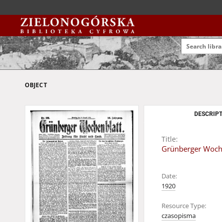
OBJECT
DESCRIPT
Title:
Grünberger Wochen
Date:
1920
Resource Type:
czasopisma