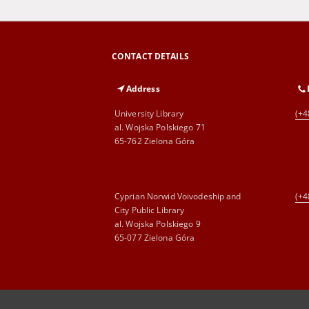
CONTACT DETAILS
Address
University Library
(+4
al. Wojska Polskiego 71
65-762 Zielona Góra
Cyprian Norwid Voivodeship and
(+4
City Public Library
al. Wojska Polskiego 9
65-077 Zielona Góra