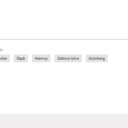
s:
ckie
Śląsk
Niemcy
Zielona Góra
Grünberg