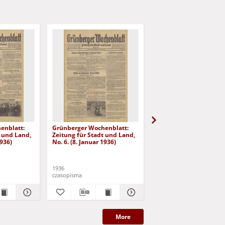
enblatt:
Grünberger Wochenblatt:
Grünberger Wochenbla
t und Land,
Zeitung für Stadt und Land,
Zeitung für Stadt und 
1936)
No. 6. (8. Januar 1936)
No. 7. (9. Januar 1936)
1936
1936
czasopisma
czasopisma
More