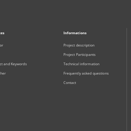
xes
Informations
or
Project description
Project Participants
ct and Keywords
Technical information
sher
Frequently asked questions
Contact