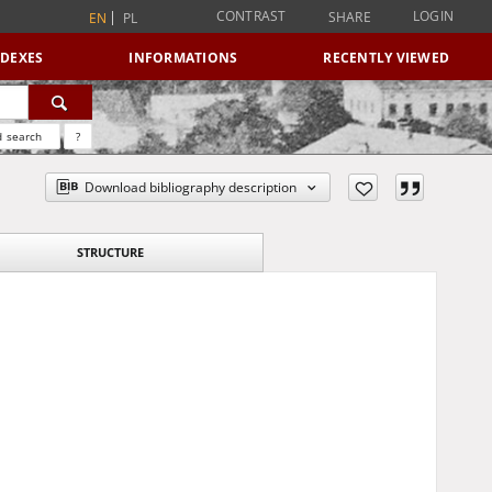
CONTRAST
LOGIN
SHARE
EN
PL
NDEXES
INFORMATIONS
RECENTLY VIEWED
 search
?
Download bibliography description
STRUCTURE