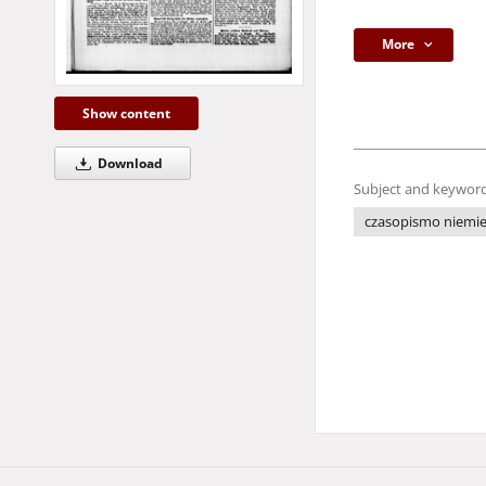
More
Show content
Download
Subject and keyword
czasopismo niemie