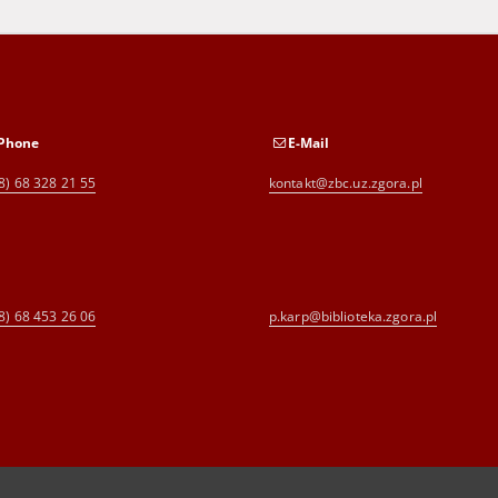
Phone
E-Mail
8) 68 328 21 55
kontakt@zbc.uz.zgora.pl
8) 68 453 26 06
p.karp@biblioteka.zgora.pl