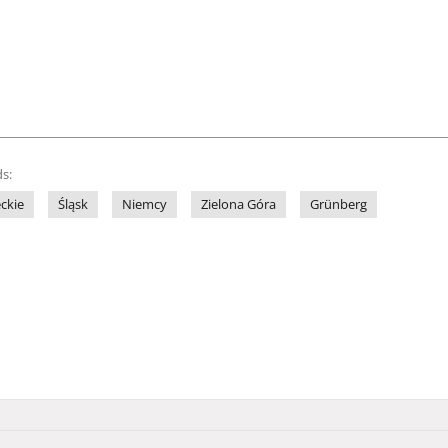
s:
ckie
Śląsk
Niemcy
Zielona Góra
Grünberg