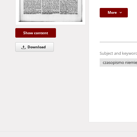
More
Show content
Download
Subject and keyword
czasopismo niemie