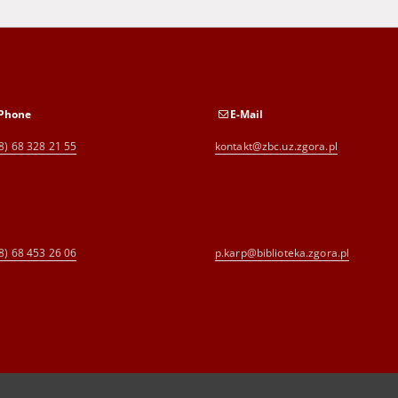
Phone
E-Mail
8) 68 328 21 55
kontakt@zbc.uz.zgora.pl
8) 68 453 26 06
p.karp@biblioteka.zgora.pl