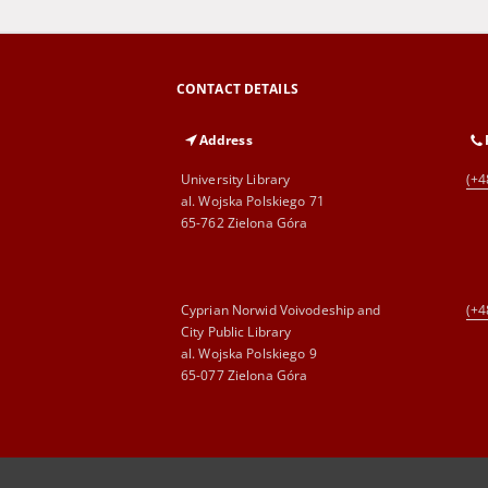
CONTACT DETAILS
Address
University Library
(+4
al. Wojska Polskiego 71
65-762 Zielona Góra
Cyprian Norwid Voivodeship and
(+4
City Public Library
al. Wojska Polskiego 9
65-077 Zielona Góra