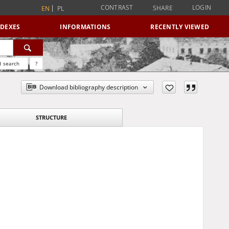
CONTRAST
LOGIN
SHARE
EN
PL
NDEXES
INFORMATIONS
RECENTLY VIEWED
 search
?
Download bibliography description
STRUCTURE