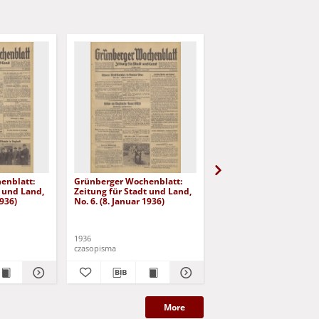
enblatt:
Grünberger Wochenblatt:
Grünberger Wochenbla
t und Land,
Zeitung für Stadt und Land,
Zeitung für Stadt und 
1936)
No. 6. (8. Januar 1936)
No. 7. (9. Januar 1936)
1936
1936
czasopisma
czasopisma
More