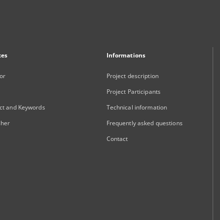
xes
Informations
or
Project description
Project Participants
ct and Keywords
Technical information
sher
Frequently asked questions
Contact