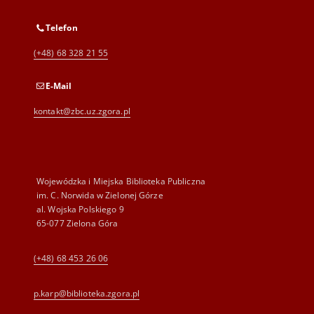
Telefon
(+48) 68 328 21 55
E-Mail
kontakt@zbc.uz.zgora.pl
Wojewódzka i Miejska Biblioteka Publiczna
im. C. Norwida w Zielonej Górze
al. Wojska Polskiego 9
65-077 Zielona Góra
(+48) 68 453 26 06
p.karp@biblioteka.zgora.pl