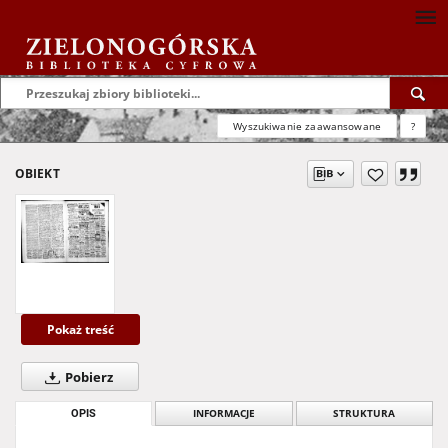
Wyszukiwanie zaawansowane
?
OBIEKT
Pokaż treść
Pobierz
OPIS
INFORMACJE
STRUKTURA