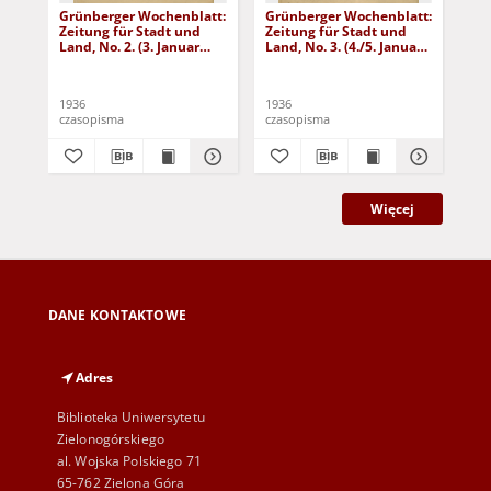
Grünberger Wochenblatt:
Grünberger Wochenblatt:
Gr
Zeitung für Stadt und
Zeitung für Stadt und
Zei
Land, No. 2. (3. Januar
Land, No. 3. (4./5. Januar
Lan
1936)
1936)
19
1936
1936
193
czasopisma
czasopisma
cza
Więcej
DANE KONTAKTOWE
Adres
Biblioteka Uniwersytetu
Zielonogórskiego
al. Wojska Polskiego 71
65-762 Zielona Góra