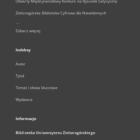
Otwarty Międzynarodowy Konkurs na Rysunek Satyryczny
Zielonogórska Biblioteka Cyfrowa dla Niewidomych
...
Zobacz więcej
Indeksy
Autor
Tytuł
Temat i słowa kluczowe
Wydawca
Informacje
Biblioteka Uniwersytetu Zielonogórskiego