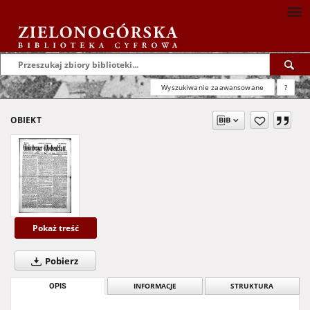
Wyszukiwanie zaawansowane
?
OBIEKT
Pokaż treść
Pobierz
OPIS
INFORMACJE
STRUKTURA