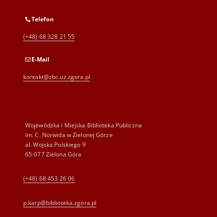
Telefon
(+48) 68 328 21 55
E-Mail
kontakt@zbc.uz.zgora.pl
Wojewódzka i Miejska Biblioteka Publiczna
im. C. Norwida w Zielonej Górze
al. Wojska Polskiego 9
65-077 Zielona Góra
(+48) 68 453 26 06
p.karp@biblioteka.zgora.pl