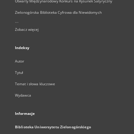
Otwarty Międzynarodowy Konkurs na Rysunek Satyryczny
Zielonogórska Biblioteka Cyfrowa dla Niewidomych
...
Zobacz więcej
Indeksy
Autor
Tytuł
Temat i słowa kluczowe
Wydawca
Informacje
Biblioteka Uniwersytetu Zielonogórskiego