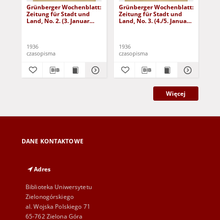
Grünberger Wochenblatt:
Grünberger Wochenblatt:
Gr
Zeitung für Stadt und
Zeitung für Stadt und
Zei
Land, No. 2. (3. Januar
Land, No. 3. (4./5. Januar
Lan
1936)
1936)
19
1936
1936
193
czasopisma
czasopisma
cza
Więcej
DANE KONTAKTOWE
Adres
Biblioteka Uniwersytetu
Zielonogórskiego
al. Wojska Polskiego 71
65-762 Zielona Góra