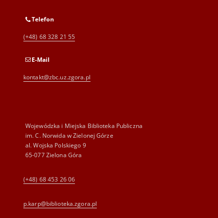
Telefon
(+48) 68 328 21 55
E-Mail
kontakt@zbc.uz.zgora.pl
Wojewódzka i Miejska Biblioteka Publiczna
im. C. Norwida w Zielonej Górze
al. Wojska Polskiego 9
65-077 Zielona Góra
(+48) 68 453 26 06
p.karp@biblioteka.zgora.pl