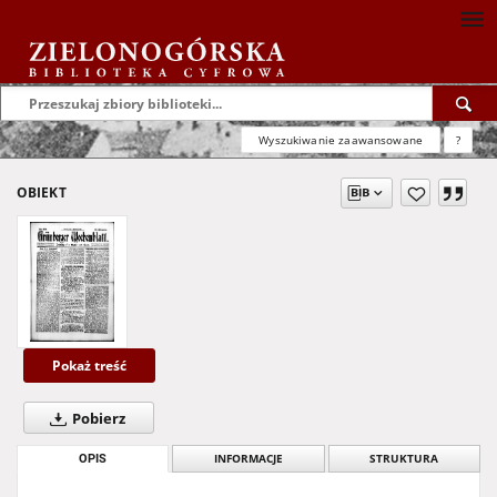
Wyszukiwanie zaawansowane
?
OBIEKT
Pokaż treść
Pobierz
OPIS
INFORMACJE
STRUKTURA