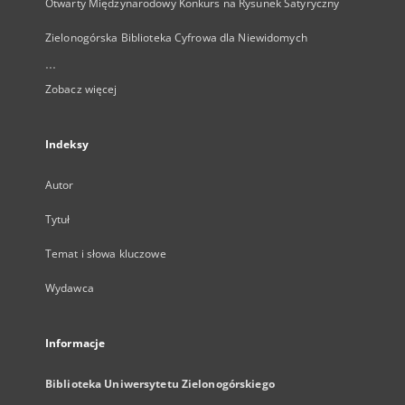
Otwarty Międzynarodowy Konkurs na Rysunek Satyryczny
Zielonogórska Biblioteka Cyfrowa dla Niewidomych
...
Zobacz więcej
Indeksy
Autor
Tytuł
Temat i słowa kluczowe
Wydawca
Informacje
Biblioteka Uniwersytetu Zielonogórskiego