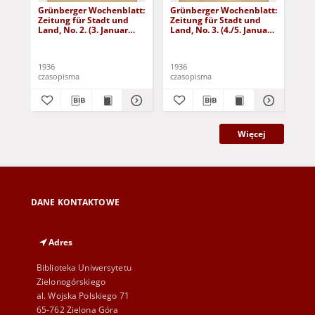
Grünberger Wochenblatt:
Grünberger Wochenblatt:
Gr
Zeitung für Stadt und
Zeitung für Stadt und
Zei
Land, No. 2. (3. Januar
Land, No. 3. (4./5. Januar
Lan
1936)
1936)
19
1936
1936
193
czasopisma
czasopisma
cza
Więcej
DANE KONTAKTOWE
Adres
Biblioteka Uniwersytetu
Zielonogórskiego
al. Wojska Polskiego 71
65-762 Zielona Góra