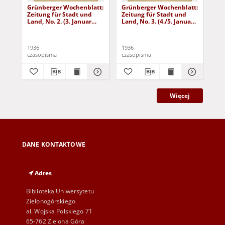
Grünberger Wochenblatt:
Grünberger Wochenblatt:
Gr
Zeitung für Stadt und
Zeitung für Stadt und
Zei
Land, No. 2. (3. Januar
Land, No. 3. (4./5. Januar
Lan
1936)
1936)
19
1936
1936
193
czasopisma
czasopisma
cza
Więcej
DANE KONTAKTOWE
Adres
Biblioteka Uniwersytetu
Zielonogórskiego
al. Wojska Polskiego 71
65-762 Zielona Góra