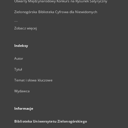
Otwarty Międzynarodowy Konkurs na Rysunek Satyryczny
Zielonogórska Biblioteka Cyfrowa dla Niewidomych
...
Zobacz więcej
Indeksy
Autor
Tytuł
Temat i słowa kluczowe
Wydawca
Informacje
Biblioteka Uniwersytetu Zielonogórskiego