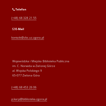
Telefon
(+48) 68 328 21 55
E-Mail
kontakt@zbc.uz.zgora.pl
Wojewódzka i Miejska Biblioteka Publiczna
im. C. Norwida w Zielonej Górze
al. Wojska Polskiego 9
65-077 Zielona Góra
(+48) 68 453 26 06
p.karp@biblioteka.zgora.pl