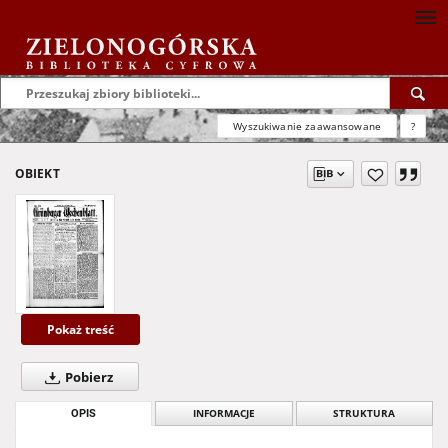
Wyszukiwanie zaawansowane
?
OBIEKT
Pokaż treść
Pobierz
OPIS
INFORMACJE
STRUKTURA