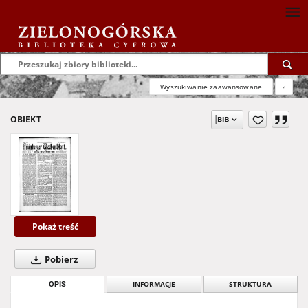
Wyszukiwanie zaawansowane
?
OBIEKT
Pokaż treść
Pobierz
OPIS
INFORMACJE
STRUKTURA