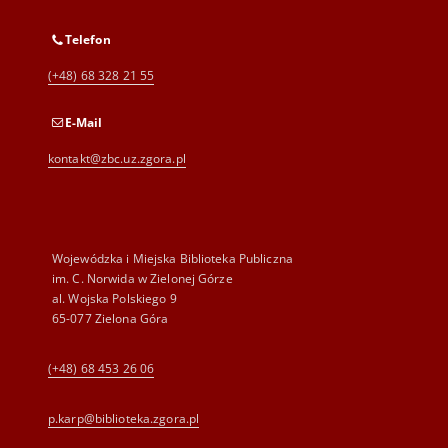
Telefon
(+48) 68 328 21 55
E-Mail
kontakt@zbc.uz.zgora.pl
Wojewódzka i Miejska Biblioteka Publiczna
im. C. Norwida w Zielonej Górze
al. Wojska Polskiego 9
65-077 Zielona Góra
(+48) 68 453 26 06
p.karp@biblioteka.zgora.pl