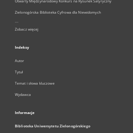
Otwarty Międzynarodowy Konkurs na Rysunek Satyryczny
Zielonogórska Biblioteka Cyfrowa dla Niewidomych
...
Zobacz więcej
Indeksy
Autor
Tytuł
Temat i słowa kluczowe
Wydawca
Informacje
Biblioteka Uniwersytetu Zielonogórskiego