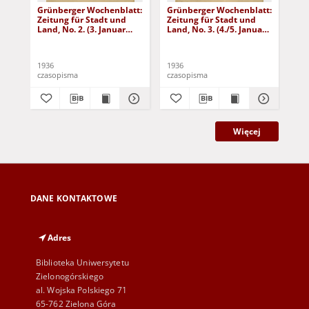
Grünberger Wochenblatt:
Grünberger Wochenblatt:
Gr
Zeitung für Stadt und
Zeitung für Stadt und
Zei
Land, No. 2. (3. Januar
Land, No. 3. (4./5. Januar
Lan
1936)
1936)
19
1936
1936
193
czasopisma
czasopisma
cza
Więcej
DANE KONTAKTOWE
Adres
Biblioteka Uniwersytetu
Zielonogórskiego
al. Wojska Polskiego 71
65-762 Zielona Góra