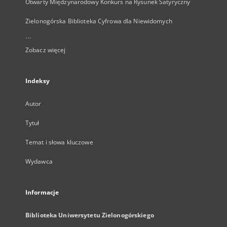
Otwarty Międzynarodowy Konkurs na Rysunek Satyryczny
Zielonogórska Biblioteka Cyfrowa dla Niewidomych
...
Zobacz więcej
Indeksy
Autor
Tytuł
Temat i słowa kluczowe
Wydawca
Informacje
Biblioteka Uniwersytetu Zielonogórskiego