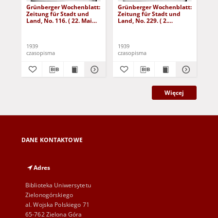
Grünberger Wochenblatt:
Grünberger Wochenblatt:
Gr
Zeitung für Stadt und
Zeitung für Stadt und
Zei
Land, No. 116. ( 22. Mai
Land, No. 229. ( 2.
Lan
1939)
Oktober 1939)
De
1939
1939
192
czasopisma
czasopisma
cza
Więcej
DANE KONTAKTOWE
Adres
Biblioteka Uniwersytetu
Zielonogórskiego
al. Wojska Polskiego 71
65-762 Zielona Góra