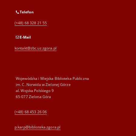
Telefon
(+48) 68 328 21 55
E-Mail
kontakt@zbc.uz.zgora.pl
Wojewódzka i Miejska Biblioteka Publiczna
im. C. Norwida w Zielonej Górze
al. Wojska Polskiego 9
65-077 Zielona Góra
(+48) 68 453 26 06
p.karp@biblioteka.zgora.pl