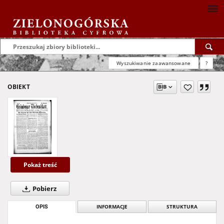
Wyszukiwanie zaawansowane
?
OBIEKT
Pokaż treść
Pobierz
OPIS
INFORMACJE
STRUKTURA