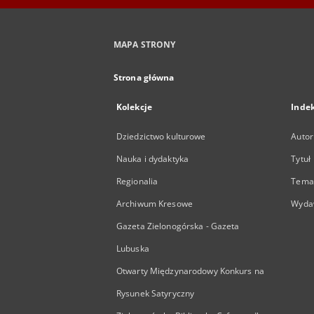
MAPA STRONY
Strona główna
Kolekcje
Inde
Dziedzictwo kulturowe
Autor
Nauka i dydaktyka
Tytuł
Regionalia
Temat
Archiwum Kresowe
Wyda
Gazeta Zielonogórska - Gazeta
Lubuska
Otwarty Międzynarodowy Konkurs na
Rysunek Satyryczny