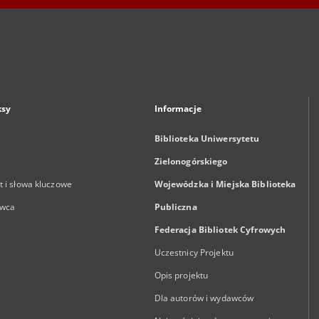
ksy
Informacje
Biblioteka Uniwersytetu
Zielonogórskiego
 i słowa kluczowe
Wojewódzka i Miejska Biblioteka
wca
Publiczna
Federacja Bibliotek Cyfrowych
Uczestnicy Projektu
Opis projektu
Dla autorów i wydawców