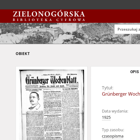
OBIEKT
OPIS
Tytuł:
Grünberger Wochen
Data wydania:
1925
Typ zasobu:
czasopisma