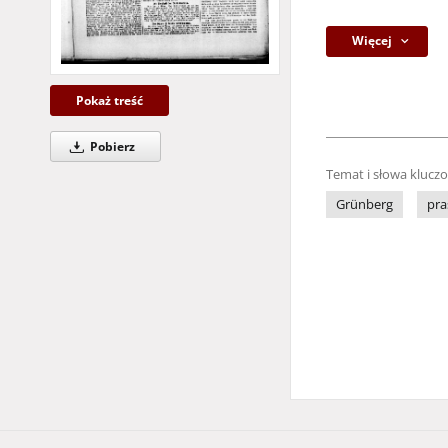
Więcej
Pokaż treść
Pobierz
Temat i słowa klucz
Grünberg
pra