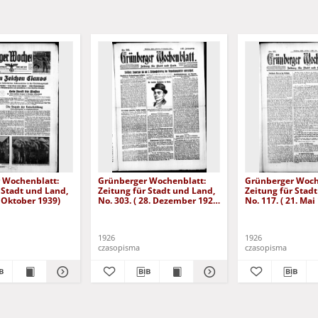
 Wochenblatt:
Grünberger Wochenblatt:
Grünberger Woch
 Stadt und Land,
Zeitung für Stadt und Land,
Zeitung für Stad
. Oktober 1939)
No. 303. ( 28. Dezember 1926
No. 117. ( 21. Mai
)
1926
1926
czasopisma
czasopisma