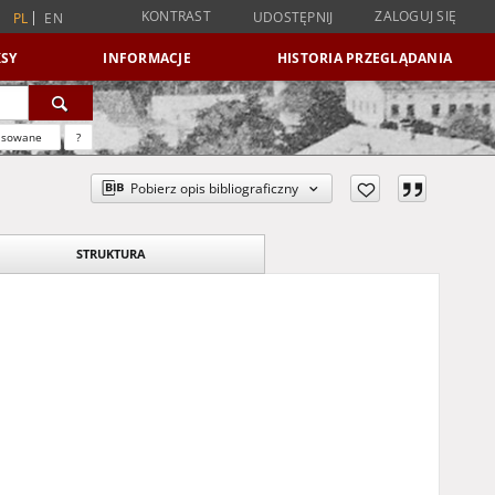
KONTRAST
ZALOGUJ SIĘ
UDOSTĘPNIJ
PL
EN
SY
INFORMACJE
HISTORIA PRZEGLĄDANIA
nsowane
?
Pobierz opis bibliograficzny
STRUKTURA