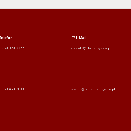
Telefon
E-Mail
8) 68 328 21 55
kontakt@zbc.uz.zgora.pl
8) 68 453 26 06
p.karp@biblioteka.zgora.pl