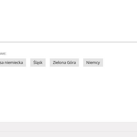
owe:
sa niemiecka
Śląsk
Zielona Góra
Niemcy