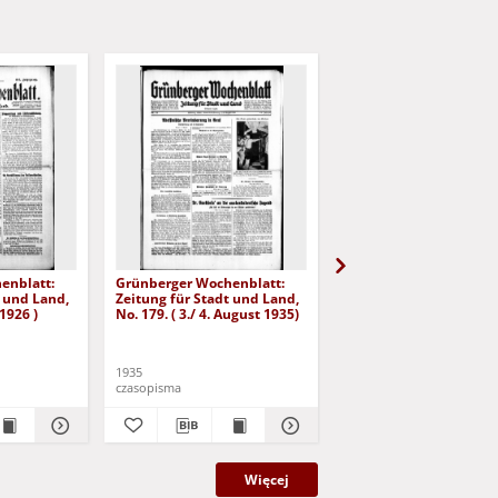
enblatt:
Grünberger Wochenblatt:
Grünberger Wochenbla
t und Land,
Zeitung für Stadt und Land,
Zeitung für Stadt und 
 1926 )
No. 179. ( 3./ 4. August 1935)
No. 180. ( 5. August 193
1935
1935
czasopisma
czasopisma
Więcej