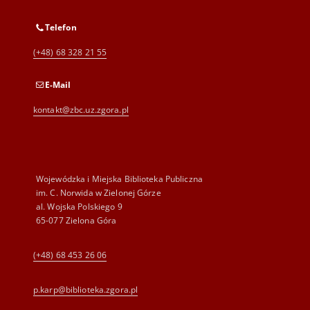
Telefon
(+48) 68 328 21 55
E-Mail
kontakt@zbc.uz.zgora.pl
Wojewódzka i Miejska Biblioteka Publiczna
im. C. Norwida w Zielonej Górze
al. Wojska Polskiego 9
65-077 Zielona Góra
(+48) 68 453 26 06
p.karp@biblioteka.zgora.pl