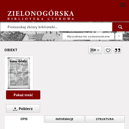
Wyszukiwanie zaawansowane
?
OBIEKT
Pokaż treść
Pobierz
OPIS
INFORMACJE
STRUKTURA