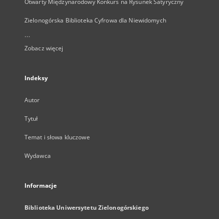
Otwarty Międzynarodowy Konkurs na Rysunek Satyryczny
Zielonogórska Biblioteka Cyfrowa dla Niewidomych
...
Zobacz więcej
Indeksy
Autor
Tytuł
Temat i słowa kluczowe
Wydawca
Informacje
Biblioteka Uniwersytetu Zielonogórskiego