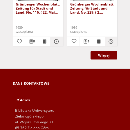
Grünberger Wochenblatt:
Grünberger Wochenblatt:
Gr
Zeitung für Stadt und
Zeitung für Stadt und
Zei
Land, No. 116. ( 22. Mai
Land, No. 229. ( 2.
Lan
1939)
Oktober 1939)
De
1939
1939
192
czasopisma
czasopisma
cza
Więcej
DANE KONTAKTOWE
Adres
Biblioteka Uniwersytetu
Zielonogórskiego
al. Wojska Polskiego 71
65-762 Zielona Góra