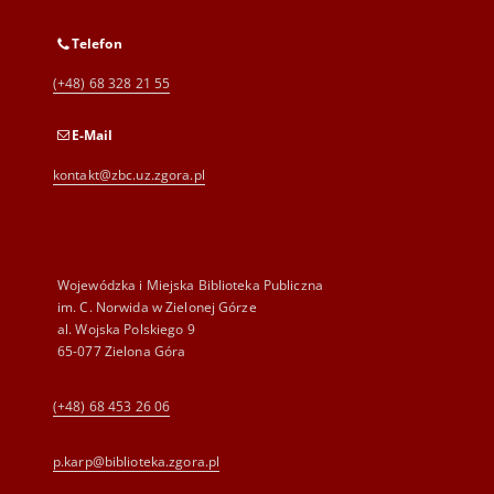
Telefon
(+48) 68 328 21 55
E-Mail
kontakt@zbc.uz.zgora.pl
Wojewódzka i Miejska Biblioteka Publiczna
im. C. Norwida w Zielonej Górze
al. Wojska Polskiego 9
65-077 Zielona Góra
(+48) 68 453 26 06
p.karp@biblioteka.zgora.pl