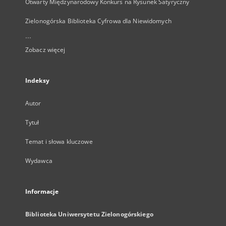
Otwarty Międzynarodowy Konkurs na Rysunek Satyryczny
Zielonogórska Biblioteka Cyfrowa dla Niewidomych
...
Zobacz więcej
Indeksy
Autor
Tytuł
Temat i słowa kluczowe
Wydawca
Informacje
Biblioteka Uniwersytetu Zielonogórskiego