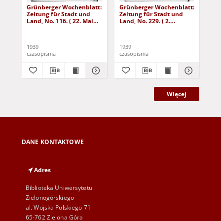
Grünberger Wochenblatt:
Grünberger Wochenblatt:
Gr
Zeitung für Stadt und
Zeitung für Stadt und
Zei
Land, No. 116. ( 22. Mai
Land, No. 229. ( 2.
Lan
1939)
Oktober 1939)
De
1939
1939
192
czasopisma
czasopisma
cza
Więcej
DANE KONTAKTOWE
Adres
Biblioteka Uniwersytetu
Zielonogórskiego
al. Wojska Polskiego 71
65-762 Zielona Góra