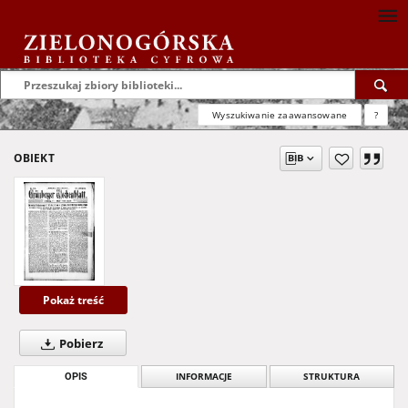
Wyszukiwanie zaawansowane
?
OBIEKT
Pokaż treść
Pobierz
OPIS
INFORMACJE
STRUKTURA