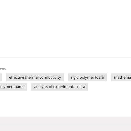
owe:
effective thermal conductivity
rigid polymer foam
mathemat
 polymer foams
analysis of experimental data