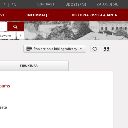
KONTRAST
ZALOGUJ SIĘ
UDOSTĘPNIJ
PL
EN
SY
INFORMACJE
HISTORIA PRZEGLĄDANIA
nsowane
?
Pobierz opis bibliograficzny
STRUKTURA
 foams
eata