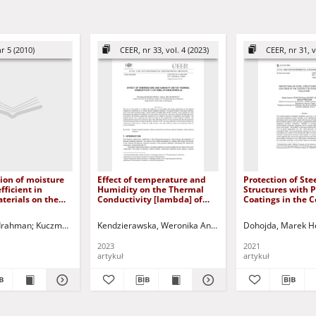
r 5 (2010)
CEER, nr 33, vol. 4 (2023)
CEER, nr 31, v
ion of moisture
Effect of temperature and
Protection of Ste
fficient in
Humidity on the Thermal
Structures with P
terials on the
Conductivity [lambda] of
Coatings in the C
etics of a one
Insulation Materials
Environmental Po
pillary rise =
bdrahman
ladimir Aleksandrovič
Kuczma, Mieczysław - red.
Backiel-Brzozowska, Beata
Kendzierawska, Weronika Anna
Jurczak, Paweł - red.
Trochonowicz, Maciej
Dohojda, Marek H
e współczynnika
a wilgoci w
2023
2021
h budowlanych
artykuł
artykuł
ie danych o
ednokierunkowego
a kapilarnego