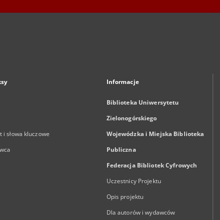
ksy
Informacje
Biblioteka Uniwersytetu
Zielonogórskiego
 i słowa kluczowe
Wojewódzka i Miejska Biblioteka
wca
Publiczna
Federacja Bibliotek Cyfrowych
Uczestnicy Projektu
Opis projektu
Dla autorów i wydawców