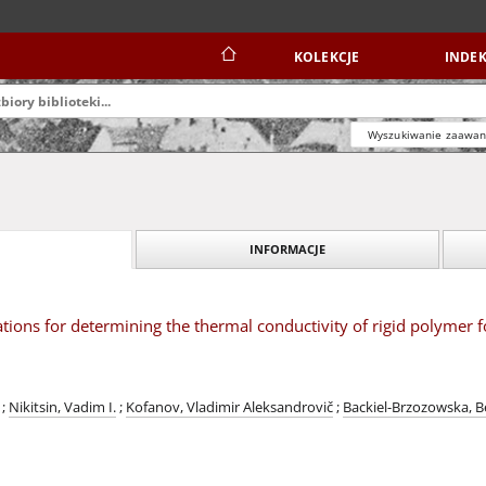
KOLEKCJE
INDEK
Wyszukiwanie zaawa
INFORMACJE
lations for determining the thermal conductivity of rigid polymer
;
Nikitsin, Vadim I.
;
Kofanov, Vladimir Aleksandrovič
;
Backiel-Brzozowska, B