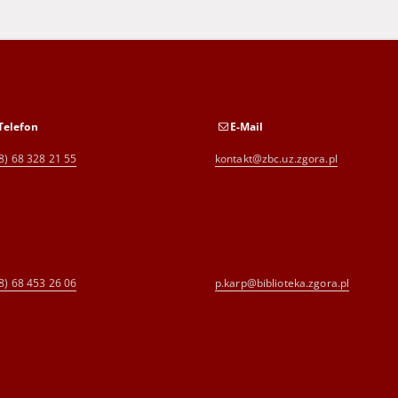
Telefon
E-Mail
8) 68 328 21 55
kontakt@zbc.uz.zgora.pl
8) 68 453 26 06
p.karp@biblioteka.zgora.pl