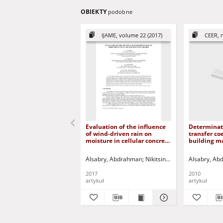
OBIEKTY
podobne
IJAME, volume 22 (2017)
CEER, n
Evaluation of the influence
Determinat
of wind-driven rain on
transfer coe
moisture in cellular concrete
building ma
wall boards
basis of kin
direction ca
Alsabry, Abdrahman
Nikitsin, Vadim I.
Alsabry, A
Kofanov, V
Wyznaczeni
przenoszeni
2017
2010
materiałac
artykuł
artykuł
na podstaw
kinetyce j
podciągani