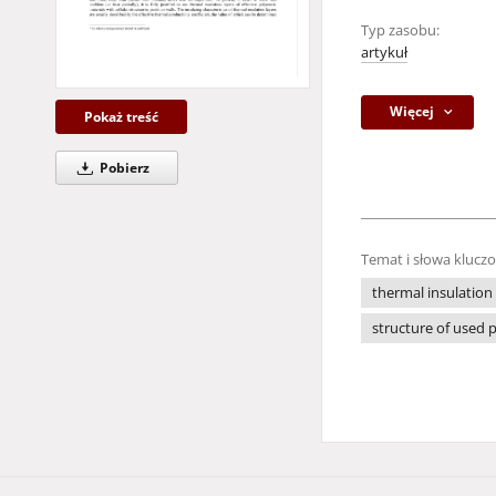
Typ zasobu:
artykuł
Więcej
Pokaż treść
Pobierz
Temat i słowa klucz
thermal insulation
structure of used