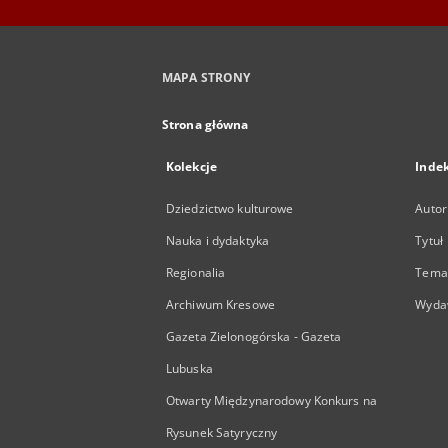
MAPA STRONY
Strona główna
Kolekcje
Inde
Dziedzictwo kulturowe
Autor
Nauka i dydaktyka
Tytuł
Regionalia
Temat
Archiwum Kresowe
Wyda
Gazeta Zielonogórska - Gazeta
Lubuska
Otwarty Międzynarodowy Konkurs na
Rysunek Satyryczny