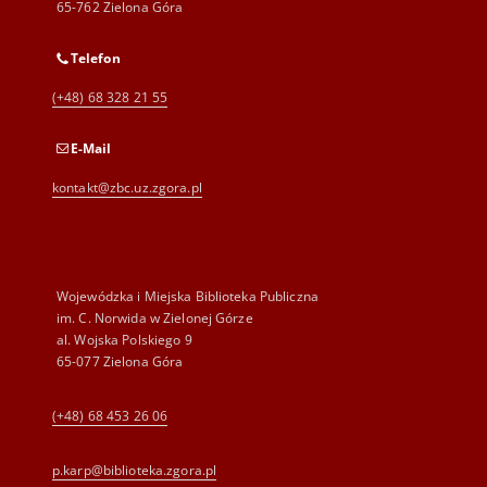
65-762 Zielona Góra
Telefon
(+48) 68 328 21 55
E-Mail
kontakt@zbc.uz.zgora.pl
Wojewódzka i Miejska Biblioteka Publiczna
im. C. Norwida w Zielonej Górze
al. Wojska Polskiego 9
65-077 Zielona Góra
(+48) 68 453 26 06
p.karp@biblioteka.zgora.pl