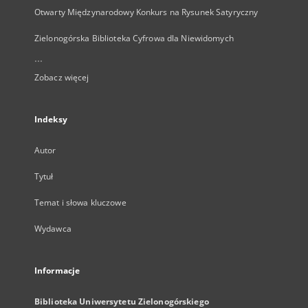
Otwarty Międzynarodowy Konkurs na Rysunek Satyryczny
Zielonogórska Biblioteka Cyfrowa dla Niewidomych
...
Zobacz więcej
Indeksy
Autor
Tytuł
Temat i słowa kluczowe
Wydawca
Informacje
Biblioteka Uniwersytetu Zielonogórskiego