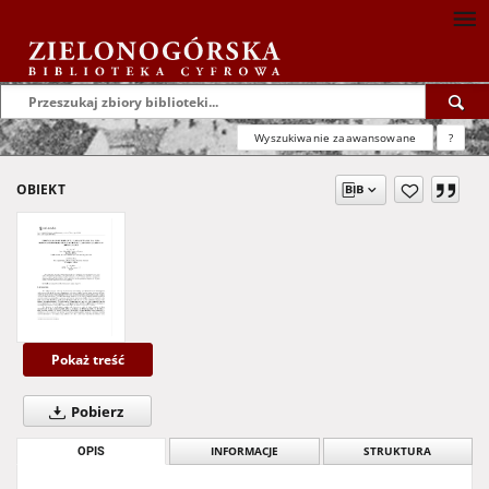
Wyszukiwanie zaawansowane
?
OBIEKT
Pokaż treść
Pobierz
OPIS
INFORMACJE
STRUKTURA