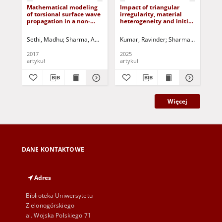
Mathematical modeling
Impact of triangular
Rad
of torsional surface wave
irregularity, material
blo
propagation in a non-
heterogeneity and initial
ta
homogeneous transverse
stress on the propagation
art
isotropic elastic solid
of shear waves in a
mas
Sethi, Madhu
Sharma, Anupam Deep
Kumar, Ravinder
Vasishth, A.
Jurczak, Paweł - red
Sharma, Suraj
Cha
Sh
semi-infinite medium
transversely isotropic
under a layer
porous layer
2017
2025
201
artykuł
artykuł
art
Więcej
DANE KONTAKTOWE
Adres
Biblioteka Uniwersytetu
Zielonogórskiego
al. Wojska Polskiego 71