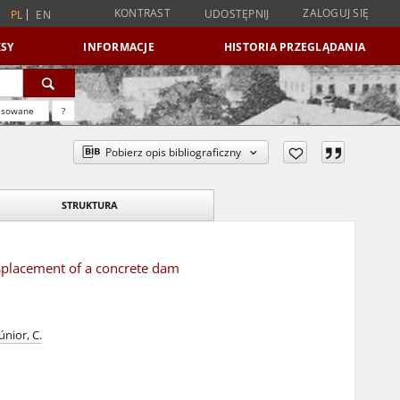
KONTRAST
ZALOGUJ SIĘ
UDOSTĘPNIJ
PL
EN
SY
INFORMACJE
HISTORIA PRZEGLĄDANIA
nsowane
?
Pobierz opis bibliograficzny
STRUKTURA
isplacement of a concrete dam
nior, C.