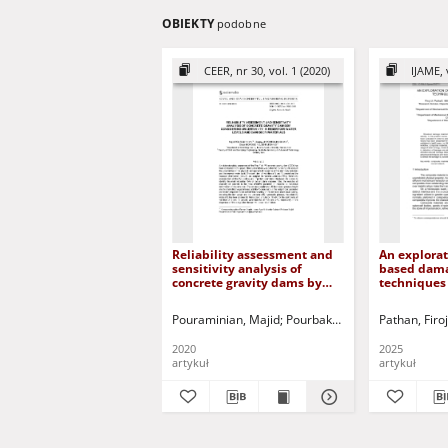
OBIEKTY
podobne
CEER, nr 30, vol. 1 (2020)
IJAME, 
Reliability assessment and
An explorat
sensitivity analysis of
based dama
concrete gravity dams by
techniques
considering uncertainty in
materials
reservoir water levels and
Pouraminian, Majid
Pourbakhshian, Somayyeh
Pathan, Fir
N
dam body materials
2020
2025
artykuł
artykuł