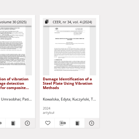
volume 30 (2025)
CEER, nr 34, vol. 4 (2024)
ion of vibration
Damage Identification of a
ge detection
Steel Plate Using Vibration
 for composite
Methods
oj Umraobhai
oroozinejad Farsangi, Ehsan
Patil, Milind M.
Kowalska, Edyta
Baviskar, Prasad
Kuczyński, Tadeusz - red.
Kuczyński, Tadeusz - red.
Aher, Vishnu S.
Jurczak, Paweł - re
2024
artykuł