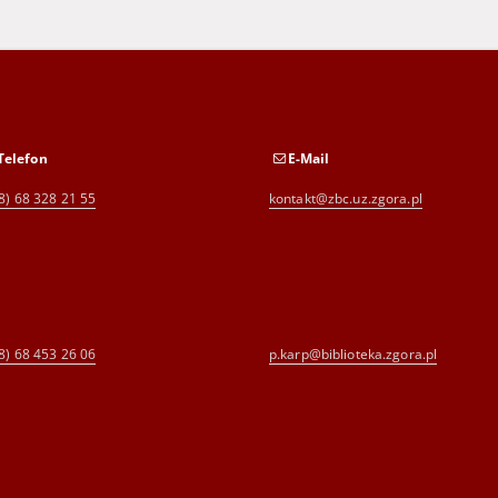
Telefon
E-Mail
8) 68 328 21 55
kontakt@zbc.uz.zgora.pl
8) 68 453 26 06
p.karp@biblioteka.zgora.pl