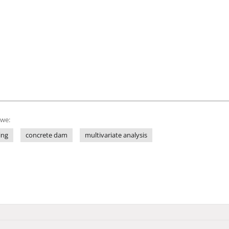
owe:
ing
concrete dam
multivariate analysis