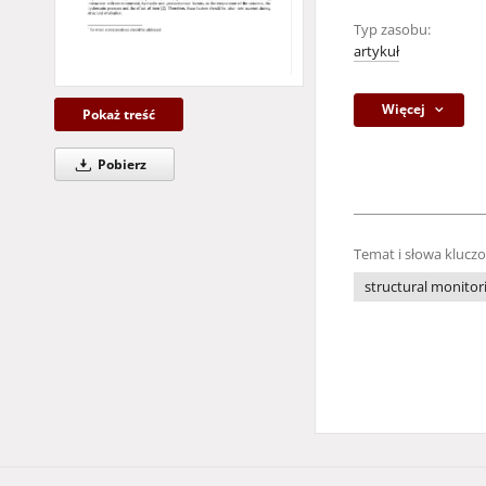
Typ zasobu:
artykuł
Więcej
Pokaż treść
Pobierz
Temat i słowa klucz
structural monitor