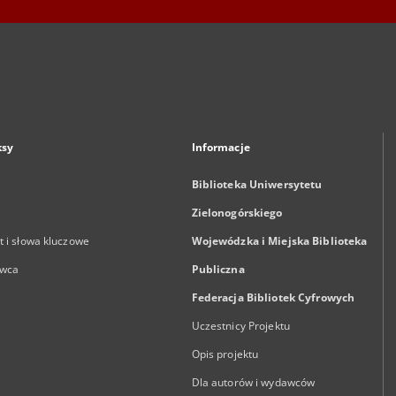
ksy
Informacje
Biblioteka Uniwersytetu
Zielonogórskiego
 i słowa kluczowe
Wojewódzka i Miejska Biblioteka
wca
Publiczna
Federacja Bibliotek Cyfrowych
Uczestnicy Projektu
Opis projektu
Dla autorów i wydawców