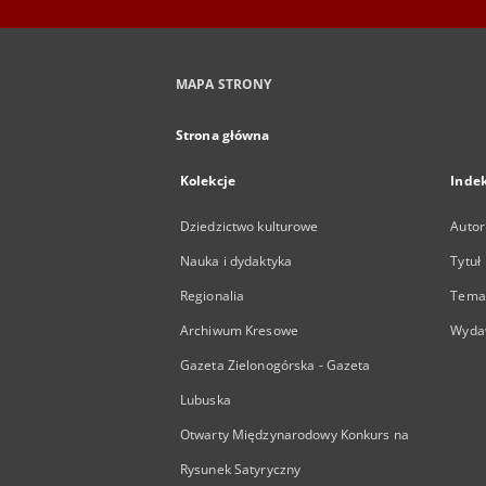
MAPA STRONY
Strona główna
Kolekcje
Inde
Dziedzictwo kulturowe
Autor
Nauka i dydaktyka
Tytuł
Regionalia
Temat
Archiwum Kresowe
Wyda
Gazeta Zielonogórska - Gazeta
Lubuska
Otwarty Międzynarodowy Konkurs na
Rysunek Satyryczny