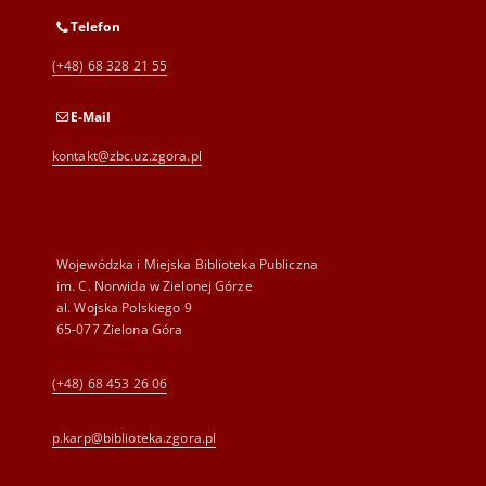
Telefon
(+48) 68 328 21 55
E-Mail
kontakt@zbc.uz.zgora.pl
Wojewódzka i Miejska Biblioteka Publiczna
im. C. Norwida w Zielonej Górze
al. Wojska Polskiego 9
65-077 Zielona Góra
(+48) 68 453 26 06
p.karp@biblioteka.zgora.pl