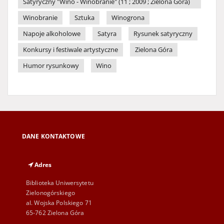
Satyryczny "Wino - Winobranie" (11 ; 2009 ; Zielona Góra)
Winobranie
Sztuka
Winogrona
Napoje alkoholowe
Satyra
Rysunek satyryczny
Konkursy i festiwale artystyczne
Zielona Góra
Humor rysunkowy
Wino
DANE KONTAKTOWE
Adres
Biblioteka Uniwersytetu
Zielonogórskiego
al. Wojska Polskiego 71
65-762 Zielona Góra