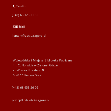
Telefon
(+48) 68 328 21 55
E-Mail
kontakt@zbc.uz.zgora.pl
Wojewódzka i Miejska Biblioteka Publiczna
im. C. Norwida w Zielonej Górze
al. Wojska Polskiego 9
65-077 Zielona Góra
(+48) 68 453 26 06
p.karp@biblioteka.zgora.pl