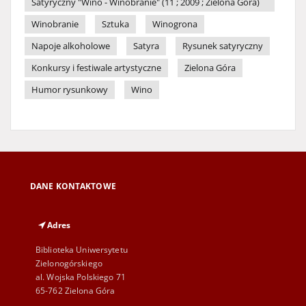
Satyryczny "Wino - Winobranie" (11 ; 2009 ; Zielona Góra)
Winobranie
Sztuka
Winogrona
Napoje alkoholowe
Satyra
Rysunek satyryczny
Konkursy i festiwale artystyczne
Zielona Góra
Humor rysunkowy
Wino
DANE KONTAKTOWE
Adres
Biblioteka Uniwersytetu
Zielonogórskiego
al. Wojska Polskiego 71
65-762 Zielona Góra