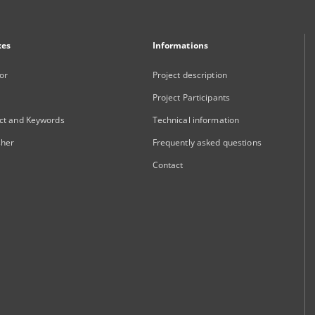
xes
Informations
or
Project description
Project Participants
ct and Keywords
Technical information
sher
Frequently asked questions
Contact