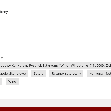
iczny
s:
odowy Konkurs na Rysunek Satyryczny "Wino - Winobranie" (11 ; 2009 ; Zie
apoje alkoholowe
Satyra
Rysunek satyryczny
Konkursy i fes
Wino