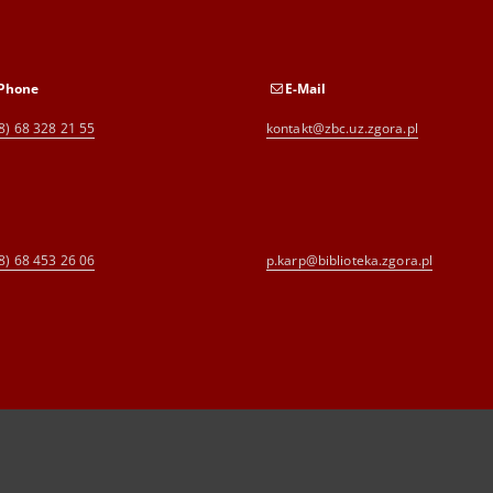
Phone
E-Mail
8) 68 328 21 55
kontakt@zbc.uz.zgora.pl
8) 68 453 26 06
p.karp@biblioteka.zgora.pl