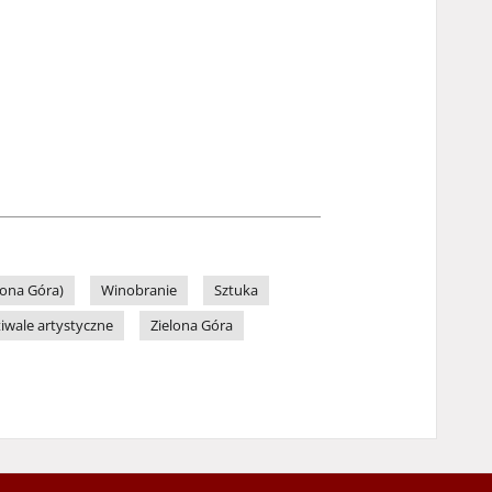
lona Góra)
Winobranie
Sztuka
tiwale artystyczne
Zielona Góra