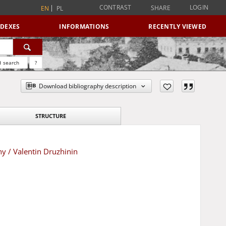
CONTRAST
LOGIN
SHARE
EN
PL
NDEXES
INFORMATIONS
RECENTLY VIEWED
 search
?
Download bibliography description
STRUCTURE
y / Valentin Druzhinin