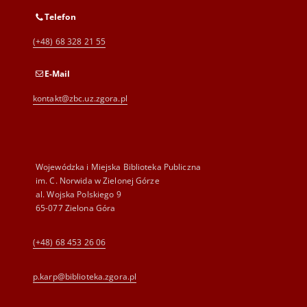
Telefon
(+48) 68 328 21 55
E-Mail
kontakt@zbc.uz.zgora.pl
Wojewódzka i Miejska Biblioteka Publiczna
im. C. Norwida w Zielonej Górze
al. Wojska Polskiego 9
65-077 Zielona Góra
(+48) 68 453 26 06
p.karp@biblioteka.zgora.pl