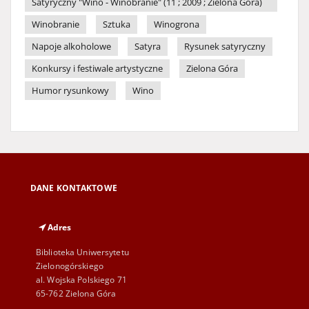
Satyryczny "Wino - Winobranie" (11 ; 2009 ; Zielona Góra)
Winobranie
Sztuka
Winogrona
Napoje alkoholowe
Satyra
Rysunek satyryczny
Konkursy i festiwale artystyczne
Zielona Góra
Humor rysunkowy
Wino
DANE KONTAKTOWE
Adres
Biblioteka Uniwersytetu
Zielonogórskiego
al. Wojska Polskiego 71
65-762 Zielona Góra