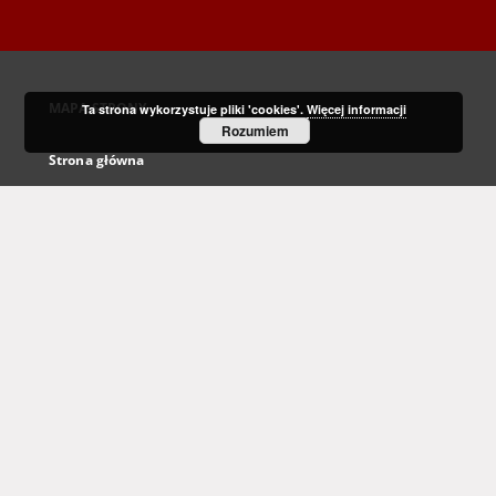
MAPA STRONY
Ta strona wykorzystuje pliki 'cookies'.
Więcej informacji
Rozumiem
Strona główna
Kolekcje
Dziedzictwo kulturowe
Nauka i dydaktyka
Regionalia
Archiwum Kresowe
Gazeta Zielonogórska - Gazeta Lubuska
Otwarty Międzynarodowy Konkurs na Rysunek Satyryczny