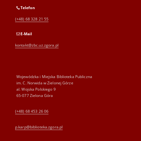
Telefon
(+48) 68 328 21 55
E-Mail
kontakt@zbc.uz.zgora.pl
Wojewódzka i Miejska Biblioteka Publiczna
im. C. Norwida w Zielonej Górze
al. Wojska Polskiego 9
65-077 Zielona Góra
(+48) 68 453 26 06
p.karp@biblioteka.zgora.pl