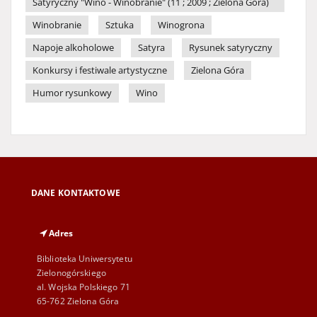
Satyryczny "Wino - Winobranie" (11 ; 2009 ; Zielona Góra)
Winobranie
Sztuka
Winogrona
Napoje alkoholowe
Satyra
Rysunek satyryczny
Konkursy i festiwale artystyczne
Zielona Góra
Humor rysunkowy
Wino
DANE KONTAKTOWE
Adres
Biblioteka Uniwersytetu
Zielonogórskiego
al. Wojska Polskiego 71
65-762 Zielona Góra