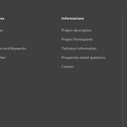
xes
Informations
or
Project description
Project Participants
ct and Keywords
Technical information
sher
Frequently asked questions
Contact