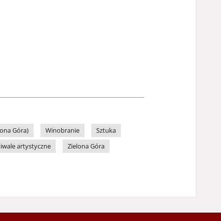
lona Góra)
Winobranie
Sztuka
tiwale artystyczne
Zielona Góra