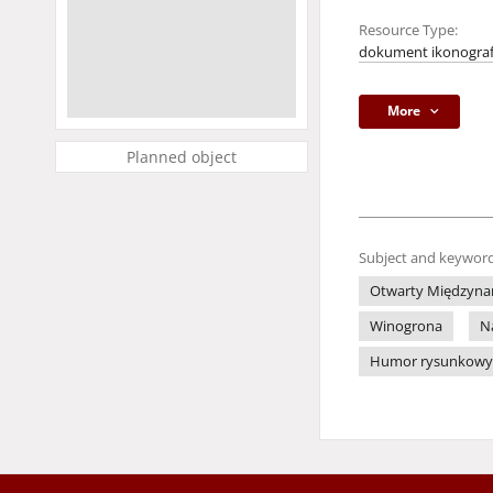
Resource Type:
dokument ikonograf
More
Planned object
Subject and keyword
Otwarty Międzynar
Winogrona
N
Humor rysunkowy