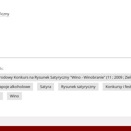
iczny
s:
odowy Konkurs na Rysunek Satyryczny "Wino - Winobranie" (11 ; 2009 ; Zie
apoje alkoholowe
Satyra
Rysunek satyryczny
Konkursy i fes
Wino