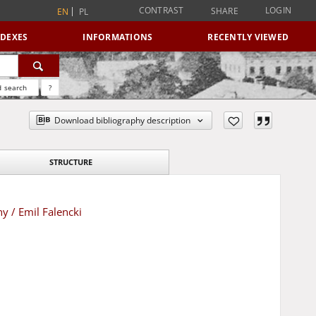
CONTRAST
LOGIN
SHARE
EN
PL
NDEXES
INFORMATIONS
RECENTLY VIEWED
 search
?
Download bibliography description
STRUCTURE
y / Emil Falencki