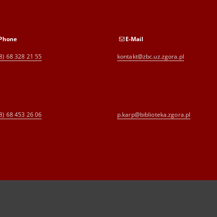
Phone
E-Mail
8) 68 328 21 55
kontakt@zbc.uz.zgora.pl
8) 68 453 26 06
p.karp@biblioteka.zgora.pl